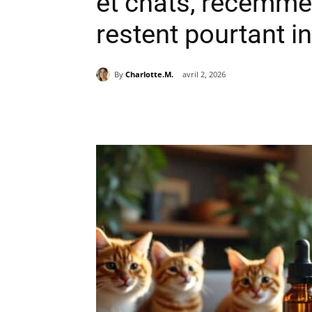
et chats, récemme
restent pourtant i
By
Charlotte.M.
avril 2, 2026
Partager