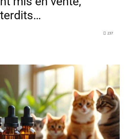
nt mis en vente,
nterdits…
237