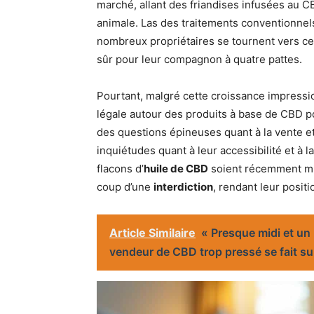
marché, allant des friandises infusées au 
animale. Las des traitements conventionnel
nombreux propriétaires se tournent vers ces 
sûr pour leur compagnon à quatre pattes.
Pourtant, malgré cette croissance impressionn
légale autour des produits à base de CBD po
des questions épineuses quant à la vente et 
inquiétudes quant à leur accessibilité et à 
flacons d’
huile de CBD
soient récemment mis
coup d’une
interdiction
, rendant leur posit
Article Similaire
« Presque midi et un 
vendeur de CBD trop pressé se fait sur