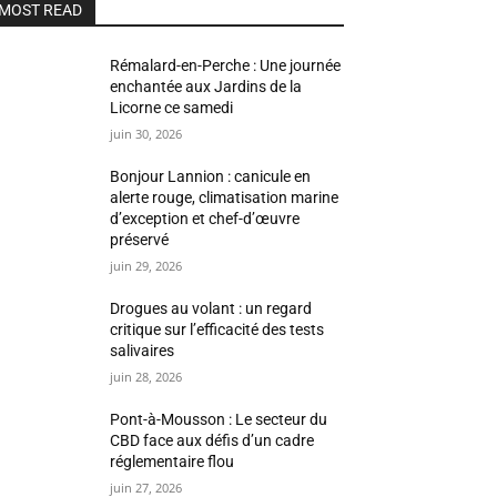
MOST READ
Rémalard-en-Perche : Une journée
enchantée aux Jardins de la
Licorne ce samedi
juin 30, 2026
Bonjour Lannion : canicule en
alerte rouge, climatisation marine
d’exception et chef-d’œuvre
préservé
juin 29, 2026
Drogues au volant : un regard
critique sur l’efficacité des tests
salivaires
juin 28, 2026
Pont-à-Mousson : Le secteur du
CBD face aux défis d’un cadre
réglementaire flou
juin 27, 2026