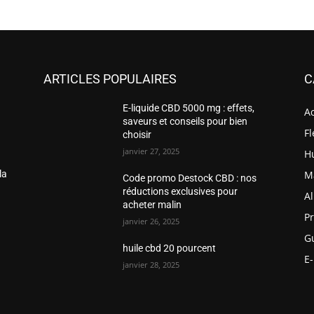
ARTICLES POPULAIRES
C
E-liquide CBD 5000 mg : effets,
Ac
saveurs et conseils pour bien
F
choisir
janvier 27, 2025
H
Ma
la
Code promo Destock CBD : nos
réductions exclusives pour
Al
acheter malin
P
janvier 26, 2025
Gu
huile cbd 20 pourcent
E
janvier 28, 2025