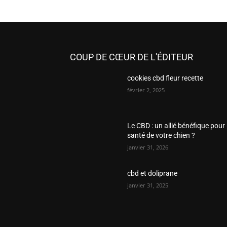
COUP DE CŒUR DE L'ÉDITEUR
cookies cbd fleur recette
février 2, 2025
Le CBD : un allié bénéfique pour 
santé de votre chien ?
janvier 31, 2026
cbd et doliprane
janvier 31, 2025