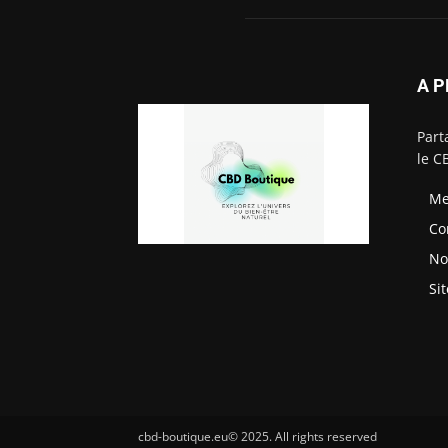
A 
Part
le C
Me
Co
No
Si
cbd-boutique.eu© 2025. All rights reserved