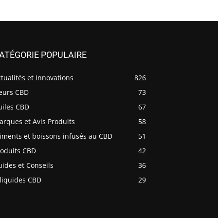
ATÉGORIE POPULAIRE
tualités et Innovations
826
leurs CBD
73
uiles CBD
67
rques et Avis Produits
58
iments et boissons infusés au CBD
51
roduits CBD
42
ides et Conseils
36
-liquides CBD
29