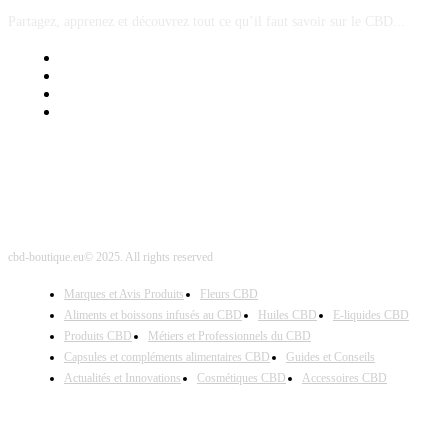
Partagez, apprenez et découvrez tout ce qu’il faut savoir sur le CBD...
Mentions Légales
Contact Sponsored Post
Nos Partenaires
Site Map
cbd-boutique.eu© 2025. All rights reserved
Marques et Avis Produits
Fleurs CBD
Aliments et boissons infusés au CBD
Huiles CBD
E-liquides CBD
Produits CBD
Métiers et Professionnels du CBD
Capsules et compléments alimentaires CBD
Guides et Conseils
Actualités et Innovations
Cosmétiques CBD
Accessoires CBD