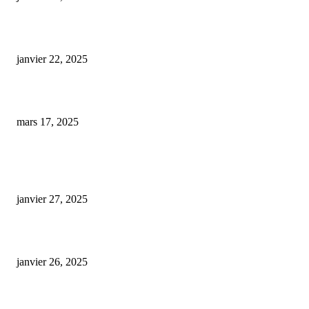
paquet cigarette cbd
janvier 22, 2025
Des start-ups françaises innovent en diversifiant les saveurs du CBD
mars 17, 2025
ARTICLES POPULAIRES
E-liquide CBD 5000 mg : effets, saveurs et conseils pour bien choisir
janvier 27, 2025
Code promo Destock CBD : nos réductions exclusives pour acheter malin
janvier 26, 2025
huile cbd 20 pourcent