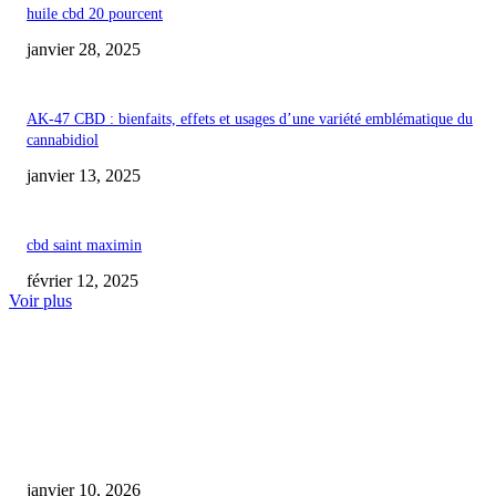
huile cbd 20 pourcent
janvier 28, 2025
AK-47 CBD : bienfaits, effets et usages d’une variété emblématique du
cannabidiol
janvier 13, 2025
cbd saint maximin
février 12, 2025
Voir plus
COUP DE CŒUR DE L'ÉDITEUR
Cambriolage nocturne dans une boutique de CBD à Paimpol : le butin emp
dévoilé
janvier 10, 2026