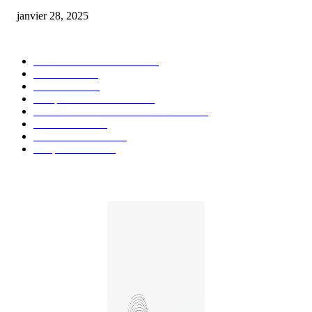
janvier 28, 2025
CATÉGORIE POPULAIRE
Actualités et Innovations
826
Fleurs CBD
73
Huiles CBD
67
Marques et Avis Produits
58
Aliments et boissons infusés au CBD
51
Produits CBD
42
Guides et Conseils
36
E-liquides CBD
29