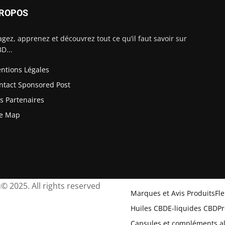
PROPOS
agez, apprenez et découvrez tout ce qu’il faut savoir sur
BD...
ntions Légales
ntact Sponsored Post
s Partenaires
te Map
© 2025. All rights reserved
Marques et Avis Produits
Fl
Huiles CBD
E-liquides CBD
Pr
Capsules et compléments a