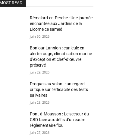
MOST READ
Rémalard-en-Perche : Une journée
enchantée aux Jardins de la
Licorne ce samedi
juin 30, 2026
Bonjour Lannion : canicule en
alerte rouge, climatisation marine
d’exception et chef-d’œuvre
préservé
juin 29, 2026
Drogues au volant : un regard
critique sur l’efficacité des tests
salivaires
juin 28, 2026
Pont-à-Mousson : Le secteur du
CBD face aux défis d’un cadre
réglementaire flou
juin 27, 2026