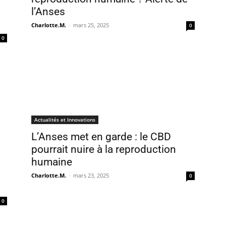
l’Anses
Charlotte.M.
-
mars 25, 2025
0
0
Actualités et Innovations
L’Anses met en garde : le CBD
pourrait nuire à la reproduction
humaine
Charlotte.M.
-
mars 23, 2025
0
0