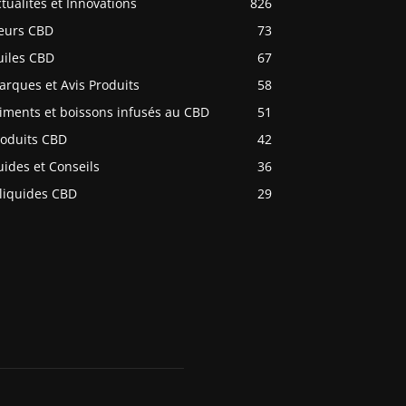
tualités et Innovations
826
leurs CBD
73
uiles CBD
67
rques et Avis Produits
58
iments et boissons infusés au CBD
51
roduits CBD
42
ides et Conseils
36
-liquides CBD
29