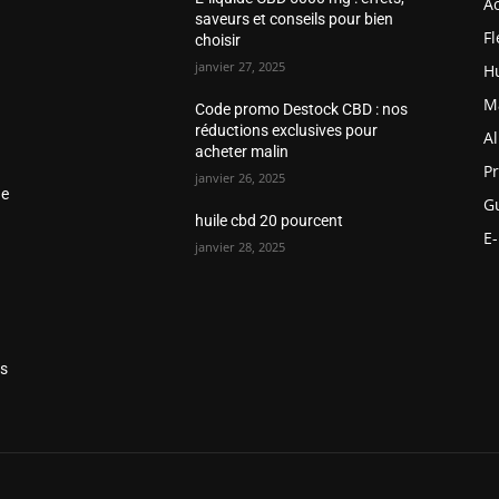
Ac
saveurs et conseils pour bien
F
choisir
janvier 27, 2025
H
Ma
Code promo Destock CBD : nos
réductions exclusives pour
Al
acheter malin
P
janvier 26, 2025
de
Gu
huile cbd 20 pourcent
E
janvier 28, 2025
es