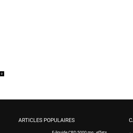
0
ARTICLES POPULAIRES
C
E-liquide CBD 5000 mg : effets,