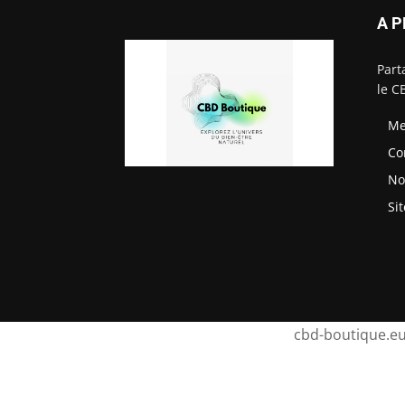
A 
Part
le C
Me
Co
No
Si
cbd-boutique.eu