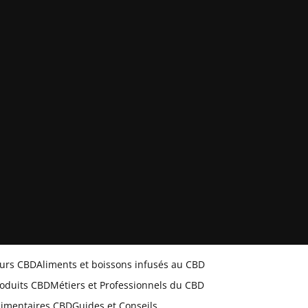
eurs CBD
Aliments et boissons infusés au CBD
oduits CBD
Métiers et Professionnels du CBD
limentaires CBD
Guides et Conseils