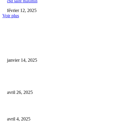
cbd saint maximin
février 12, 2025
Voir plus
COUP DE CŒUR DE L'ÉDITEUR
bougie cbd
janvier 14, 2025
À Tanger, une journée scientifique dédiée à la découverte des bienfaits
thérapeutiques du cannabidiol
avril 26, 2025
cbd bio shop caen
avril 4, 2025
ARTICLES POPULAIRES