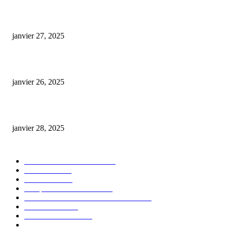
E-liquide CBD 5000 mg : effets, saveurs et conseils pour bien choisir
janvier 27, 2025
Code promo Destock CBD : nos réductions exclusives pour acheter malin
janvier 26, 2025
huile cbd 20 pourcent
janvier 28, 2025
CATÉGORIE POPULAIRE
Actualités et Innovations
826
Fleurs CBD
73
Huiles CBD
67
Marques et Avis Produits
58
Aliments et boissons infusés au CBD
51
Produits CBD
42
Guides et Conseils
36
E-liquides CBD
29