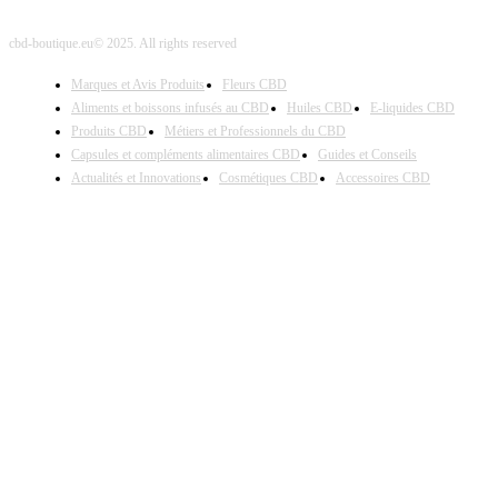
cbd-boutique.eu© 2025. All rights reserved
Marques et Avis Produits
Fleurs CBD
Aliments et boissons infusés au CBD
Huiles CBD
E-liquides CBD
Produits CBD
Métiers et Professionnels du CBD
Capsules et compléments alimentaires CBD
Guides et Conseils
Actualités et Innovations
Cosmétiques CBD
Accessoires CBD