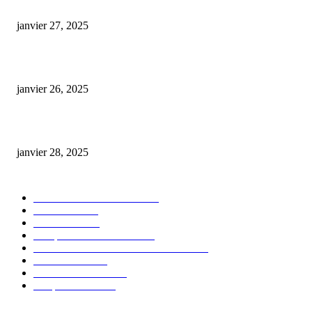
E-liquide CBD 5000 mg : effets, saveurs et conseils pour bien choisir
janvier 27, 2025
Code promo Destock CBD : nos réductions exclusives pour acheter malin
janvier 26, 2025
huile cbd 20 pourcent
janvier 28, 2025
CATÉGORIE POPULAIRE
Actualités et Innovations
826
Fleurs CBD
73
Huiles CBD
67
Marques et Avis Produits
58
Aliments et boissons infusés au CBD
51
Produits CBD
42
Guides et Conseils
36
E-liquides CBD
29