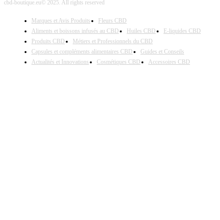
cbd-boutique.eu© 2025. All rights reserved
Marques et Avis Produits
Fleurs CBD
Aliments et boissons infusés au CBD
Huiles CBD
E-liquides CBD
Produits CBD
Métiers et Professionnels du CBD
Capsules et compléments alimentaires CBD
Guides et Conseils
Actualités et Innovations
Cosmétiques CBD
Accessoires CBD