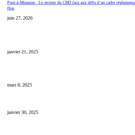
Pont-à-Mousson : Le secteur du CBD face aux défis d’un cadre réglementa
flou
juin 27, 2026
COUP DE CŒUR DE L'ÉDITEUR
huile cbd full spectrum 30 avis
janvier 21, 2025
Des masques de beauté aux douceurs sucrées : Découvrez des façons origin
de profiter du CBD
mars 8, 2025
arkorelax cbd flexi-doses effets secondaires
janvier 30, 2025
ARTICLES POPULAIRES