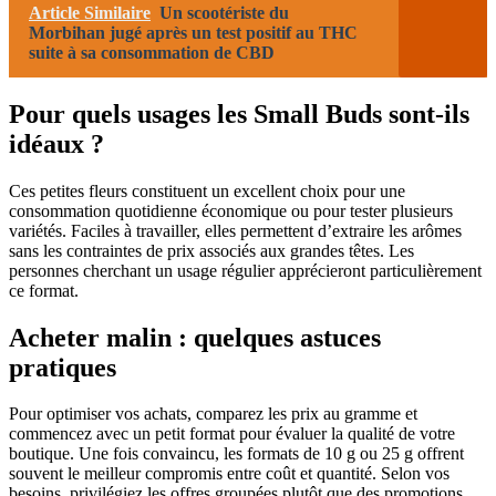
Article Similaire
Un scootériste du
Morbihan jugé après un test positif au THC
suite à sa consommation de CBD
Pour quels usages les Small Buds sont-ils
idéaux ?
Ces petites fleurs constituent un excellent choix pour une
consommation quotidienne économique ou pour tester plusieurs
variétés. Faciles à travailler, elles permettent d’extraire les arômes
sans les contraintes de prix associés aux grandes têtes. Les
personnes cherchant un usage régulier apprécieront particulièrement
ce format.
Acheter malin : quelques astuces
pratiques
Pour optimiser vos achats, comparez les prix au gramme et
commencez avec un petit format pour évaluer la qualité de votre
boutique. Une fois convaincu, les formats de 10 g ou 25 g offrent
souvent le meilleur compromis entre coût et quantité. Selon vos
besoins, privilégiez les offres groupées plutôt que des promotions