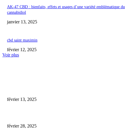
AK-47 CBD : bienfaits, effets et usages d’une variété emblématique du
cannabidiol
janvier 13, 2025
cbd saint maximin
février 12, 2025
Voir plus
COUP DE CŒUR DE L'ÉDITEUR
cbd villefranche de rouergue
février 13, 2025
L’Essor du Cannabis Médical : Une Nouvelle Frontière pour les Vétérinair
février 28, 2025