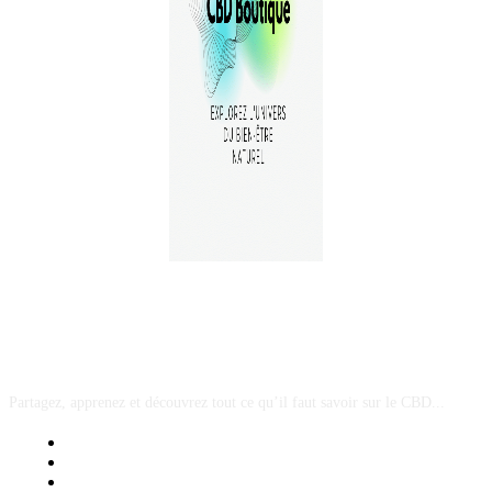
A PROPOS
Partagez, apprenez et découvrez tout ce qu’il faut savoir sur le CBD...
Mentions Légales
Contact Sponsored Post
Nos Partenaires