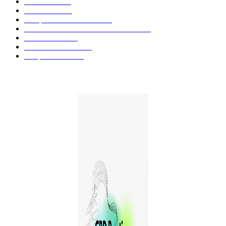
Fleurs CBD
73
Huiles CBD
67
Marques et Avis Produits
58
Aliments et boissons infusés au CBD
51
Produits CBD
42
Guides et Conseils
36
E-liquides CBD
29