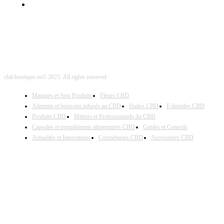
Site Map
cbd-boutique.eu© 2025. All rights reserved
Marques et Avis Produits
Fleurs CBD
Aliments et boissons infusés au CBD
Huiles CBD
E-liquides CBD
Produits CBD
Métiers et Professionnels du CBD
Capsules et compléments alimentaires CBD
Guides et Conseils
Actualités et Innovations
Cosmétiques CBD
Accessoires CBD