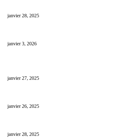
huile cbd 20 pourcent
janvier 28, 2025
Conduire après avoir consommé du CBD : ce que vous devez vraiment sav
janvier 3, 2026
ARTICLES POPULAIRES
E-liquide CBD 5000 mg : effets, saveurs et conseils pour bien choisir
janvier 27, 2025
Code promo Destock CBD : nos réductions exclusives pour acheter malin
janvier 26, 2025
huile cbd 20 pourcent
janvier 28, 2025