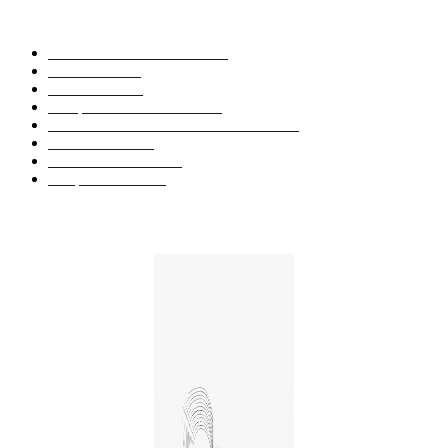
CATÉGORIE POPULAIRE
Actualités et Innovations
826
Fleurs CBD
73
Huiles CBD
67
Marques et Avis Produits
58
Aliments et boissons infusés au CBD
51
Produits CBD
42
Guides et Conseils
36
E-liquides CBD
29