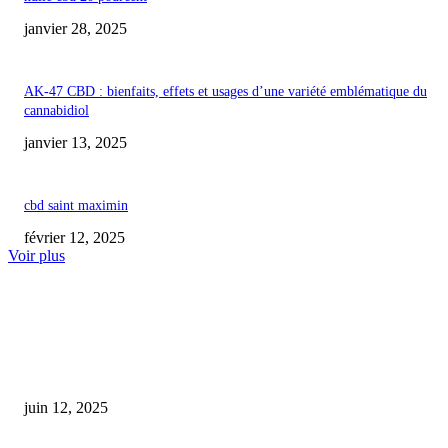
janvier 28, 2025
AK-47 CBD : bienfaits, effets et usages d’une variété emblématique du
cannabidiol
janvier 13, 2025
cbd saint maximin
février 12, 2025
Voir plus
COUP DE CŒUR DE L'ÉDITEUR
cbd douleur dos avis
juin 12, 2025