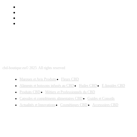
Mentions Légales
Contact Sponsored Post
Nos Partenaires
Site Map
cbd-boutique.eu© 2025. All rights reserved
Marques et Avis Produits
Fleurs CBD
Aliments et boissons infusés au CBD
Huiles CBD
E-liquides CBD
Produits CBD
Métiers et Professionnels du CBD
Capsules et compléments alimentaires CBD
Guides et Conseils
Actualités et Innovations
Cosmétiques CBD
Accessoires CBD