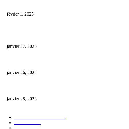
cbd pour chien agressif
février 1, 2025
ARTICLES POPULAIRES
E-liquide CBD 5000 mg : effets, saveurs et conseils pour bien choisir
janvier 27, 2025
Code promo Destock CBD : nos réductions exclusives pour acheter malin
janvier 26, 2025
huile cbd 20 pourcent
janvier 28, 2025
CATÉGORIE POPULAIRE
Actualités et Innovations
826
Fleurs CBD
73
Huiles CBD
67