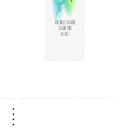
A PROPOS
Partagez, apprenez et découvrez tout ce qu’il faut savoir sur le CBD...
Mentions Légales
Contact Sponsored Post
Nos Partenaires
Site Map