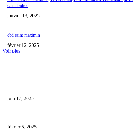
cannabidiol
janvier 13, 2025
cbd saint maximin
février 12, 2025
Voir plus
COUP DE CŒUR DE L'ÉDITEUR
cbd contre-indication médicament
juin 17, 2025
beurre de cbd
février 5, 2025