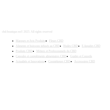
cbd-boutique.eu© 2025. All rights reserved
Marques et Avis Produits
Fleurs CBD
Aliments et boissons infusés au CBD
Huiles CBD
E-liquides CBD
Produits CBD
Métiers et Professionnels du CBD
Capsules et compléments alimentaires CBD
Guides et Conseils
Actualités et Innovations
Cosmétiques CBD
Accessoires CBD