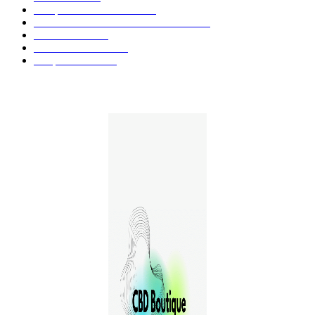
Marques et Avis Produits
58
Aliments et boissons infusés au CBD
51
Produits CBD
42
Guides et Conseils
36
E-liquides CBD
29