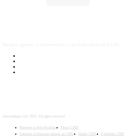
A PROPOS
Partagez, apprenez et découvrez tout ce qu’il faut savoir sur le CBD...
Mentions Légales
Contact Sponsored Post
Nos Partenaires
Site Map
cbd-boutique.eu© 2025. All rights reserved
Marques et Avis Produits
Fleurs CBD
Aliments et boissons infusés au CBD
Huiles CBD
E-liquides CBD