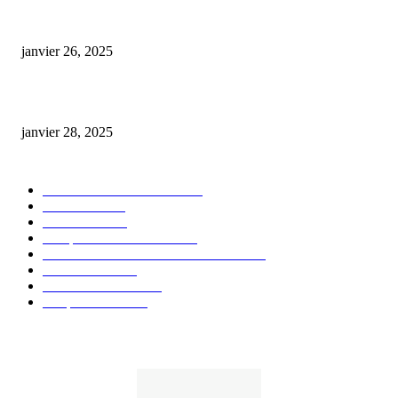
Code promo Destock CBD : nos réductions exclusives pour acheter malin
janvier 26, 2025
huile cbd 20 pourcent
janvier 28, 2025
CATÉGORIE POPULAIRE
Actualités et Innovations
826
Fleurs CBD
73
Huiles CBD
67
Marques et Avis Produits
58
Aliments et boissons infusés au CBD
51
Produits CBD
42
Guides et Conseils
36
E-liquides CBD
29