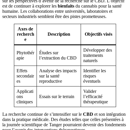
sur les perspectives d’avenir de la recherche sur le CBD. L’objectif
est de continuer à explorer les
bienfaits
du cannabis pour la santé
humaine. Les collaborations entre universités, laboratoires et
secteurs industriels semblent être des pistes prometteuses.
Axes de
recherch
Description
Objectifs visés
e
Développer des
Phytothér
Études sur
traitements
apie
l’extraction du CBD
naturels
Effets
Analyse des impacts
Identifier les
secondair
sur la santé
risques
es
reproductive
éventuels
Applicati
Valider
ons
Essais sur le terrain
l’efficacité
cliniques
thérapeutique
La recherche continue de s’intensifier sur le
CBD
et son intégration
dans la pratique médicale. Des études telles que celles présentées à
la journée scientifique de Tanger pourraient devenir des fondements
pour l’avenir des interventions thérapeutiques.