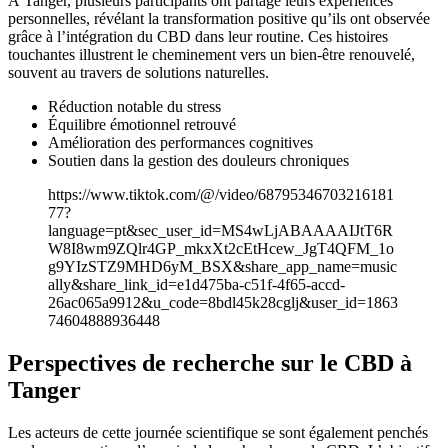
À Tanger, plusieurs participants ont partagé leurs expériences
personnelles, révélant la transformation positive qu’ils ont observée
grâce à l’intégration du CBD dans leur routine. Ces histoires
touchantes illustrent le cheminement vers un bien-être renouvelé,
souvent au travers de solutions naturelles.
Réduction notable du stress
Équilibre émotionnel retrouvé
Amélioration des performances cognitives
Soutien dans la gestion des douleurs chroniques
https://www.tiktok.com/@/video/68795346703216181
77?
language=pt&sec_user_id=MS4wLjABAAAAIJtT6R
W8I8wm9ZQlr4GP_mkxXt2cEtHcew_JgT4QFM_1o
g9YIzSTZ9MHD6yM_BSX&share_app_name=music
ally&share_link_id=e1d475ba-c51f-4f65-accd-
26ac065a9912&u_code=8bdl45k28cglj&user_id=1863
74604888936448
Perspectives de recherche sur le CBD à
Tanger
Les acteurs de cette journée scientifique se sont également penchés