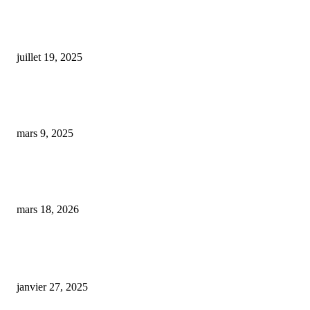
La boutique de produits bio au CBD de Besançon change de lieu
juillet 19, 2025
Développer la culture du CBD en Loire-Atlantique : défis et opportunités 
un marché européen compétitif
mars 9, 2025
Dépression, anxiété et stress post-traumatique : le cannabis face à un bilan
mitigé
mars 18, 2026
ARTICLES POPULAIRES
E-liquide CBD 5000 mg : effets, saveurs et conseils pour bien choisir
janvier 27, 2025