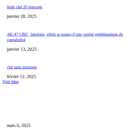
huile cbd 20 pourcent
janvier 28, 2025
AK-47 CBD : bienfaits, effets et usages d’une variété emblématique du
cannabidiol
janvier 13, 2025
cbd saint maximin
février 12, 2025
Voir plus
COUP DE CŒUR DE L'ÉDITEUR
cbd’eau oyonnax
mars 6, 2025