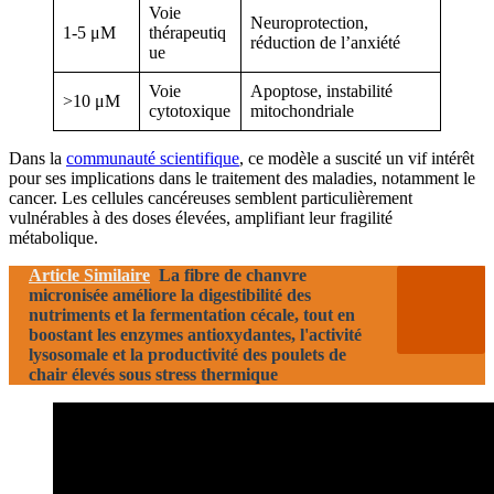
Voie
Neuroprotection,
1-5 μM
thérapeutiq
réduction de l’anxiété
ue
Voie
Apoptose, instabilité
>10 μM
cytotoxique
mitochondriale
Dans la
communauté scientifique
, ce modèle a suscité un vif intérêt
pour ses implications dans le traitement des maladies, notamment le
cancer. Les cellules cancéreuses semblent particulièrement
vulnérables à des doses élevées, amplifiant leur fragilité
métabolique.
Article Similaire
La fibre de chanvre
micronisée améliore la digestibilité des
nutriments et la fermentation cécale, tout en
boostant les enzymes antioxydantes, l'activité
lysosomale et la productivité des poulets de
chair élevés sous stress thermique