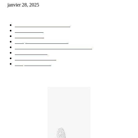
janvier 28, 2025
CATÉGORIE POPULAIRE
Actualités et Innovations
826
Fleurs CBD
73
Huiles CBD
67
Marques et Avis Produits
58
Aliments et boissons infusés au CBD
51
Produits CBD
42
Guides et Conseils
36
E-liquides CBD
29