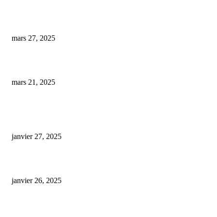
Un conducteur testé positif au cannabis clame n’utiliser que du CBD en in
mars 27, 2025
cbd le plus puissant à fumer
mars 21, 2025
ARTICLES POPULAIRES
E-liquide CBD 5000 mg : effets, saveurs et conseils pour bien choisir
janvier 27, 2025
Code promo Destock CBD : nos réductions exclusives pour acheter malin
janvier 26, 2025
huile cbd 20 pourcent