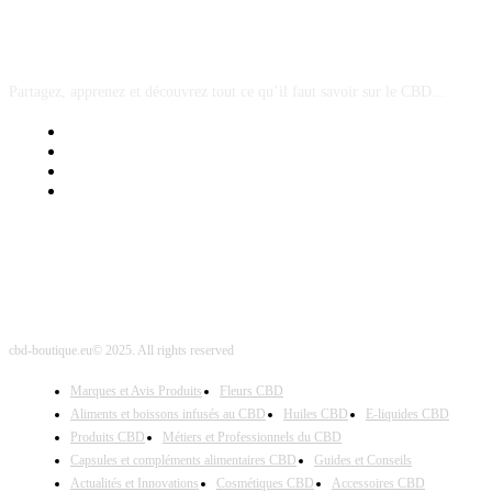
A PROPOS
Partagez, apprenez et découvrez tout ce qu’il faut savoir sur le CBD...
Mentions Légales
Contact Sponsored Post
Nos Partenaires
Site Map
cbd-boutique.eu© 2025. All rights reserved
Marques et Avis Produits
Fleurs CBD
Aliments et boissons infusés au CBD
Huiles CBD
E-liquides CBD
Produits CBD
Métiers et Professionnels du CBD
Capsules et compléments alimentaires CBD
Guides et Conseils
Actualités et Innovations
Cosmétiques CBD
Accessoires CBD