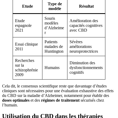
Type de
Etude
Résultat
modèle
Souris
Etude
Amélioration des
modèles
espagnole
capacités cognitives
d’Alzheime
2021
avec CBD
r
Patients
Sévères
Essai clinique
malades de
améliorations
2011
Huntington
neuroprotectrices
Recherches
Diminution des
sur la
Humains
dysfonctionnements
schizophrénie
cognitifs
2009
Cela dit, le consensus scientifique reste que davantage d’études
cliniques sont nécessaires pour une évaluation exhaustive des effets
du CBD sur la maladie d’Alzheimer, notamment pour établir des
doses optimales
et des
régimes de traitement
sécurisés chez
l’humain.
Utilisation du CBD dans les thérapies