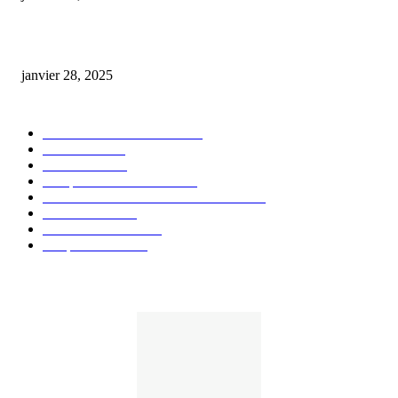
huile cbd 20 pourcent
janvier 28, 2025
CATÉGORIE POPULAIRE
Actualités et Innovations
826
Fleurs CBD
73
Huiles CBD
67
Marques et Avis Produits
58
Aliments et boissons infusés au CBD
51
Produits CBD
42
Guides et Conseils
36
E-liquides CBD
29