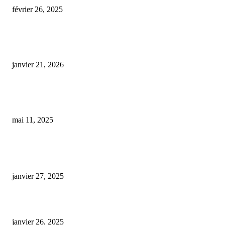
février 26, 2025
Conduite sous influence : la cour d’appel de Bordeaux sanctionne un usage
CBD
janvier 21, 2026
Dix femmes hospitalisées suite à la consommation d’un « space cake » lors
enterrement de vie de jeune fille
mai 11, 2025
ARTICLES POPULAIRES
E-liquide CBD 5000 mg : effets, saveurs et conseils pour bien choisir
janvier 27, 2025
Code promo Destock CBD : nos réductions exclusives pour acheter malin
janvier 26, 2025