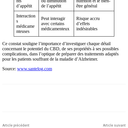
nts
ou diminution
nutrition et le bien-
d’appétit
de l’appétit
être général
Interaction
Peut interagir
Risque accru
s
avec certains
d’effets
médicame
médicamenteux
indésirables
nteuses
Ce constat souligne l’importance d’investiguer chaque détail
concernant le potentiel du CBD, de ses propriétés à ses possibles
complications, dans l’optique de préparer des traitements adaptés
pour les patients souffrant de la maladie d’Alzheimer.
Source:
www.santelog.com
Article précédent
Article suivant