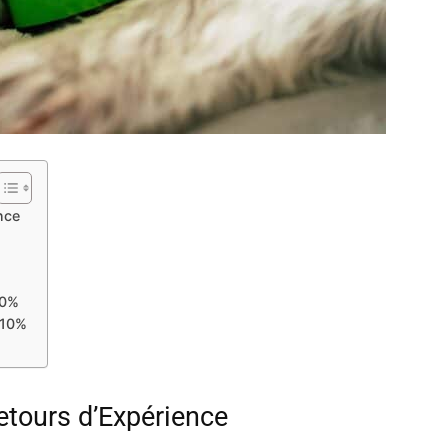
nce
10%
 10%
etours d’Expérience