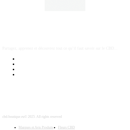
A PROPOS
Partagez, apprenez et découvrez tout ce qu’il faut savoir sur le CBD...
Mentions Légales
Contact Sponsored Post
Nos Partenaires
Site Map
cbd-boutique.eu© 2025. All rights reserved
Marques et Avis Produits
Fleurs CBD