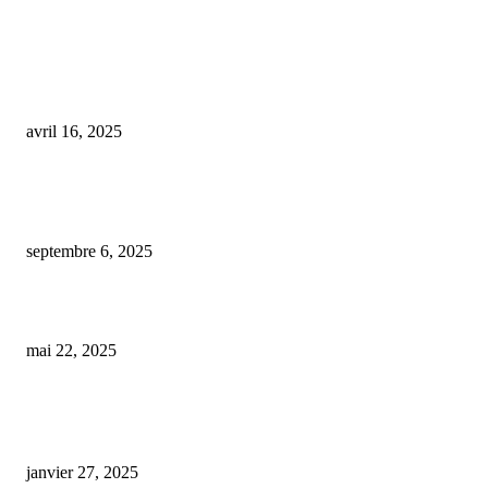
COUP DE CŒUR DE L'ÉDITEUR
Rappel important de bonbons au CBD et THC distribués à travers la Franc
avril 16, 2025
« La lumière sur la vérité » : le PDG de Suntory se défend face à une affai
controversée de pilules anti-jet lag au...
septembre 6, 2025
Le recours croissant au cannabis pour le bien-être des animaux
mai 22, 2025
ARTICLES POPULAIRES
E-liquide CBD 5000 mg : effets, saveurs et conseils pour bien choisir
janvier 27, 2025