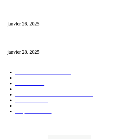
Code promo Destock CBD : nos réductions exclusives pour acheter malin
janvier 26, 2025
huile cbd 20 pourcent
janvier 28, 2025
CATÉGORIE POPULAIRE
Actualités et Innovations
826
Fleurs CBD
73
Huiles CBD
67
Marques et Avis Produits
58
Aliments et boissons infusés au CBD
51
Produits CBD
42
Guides et Conseils
36
E-liquides CBD
29