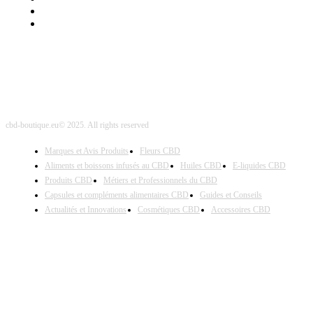
Nos Partenaires
Site Map
cbd-boutique.eu© 2025. All rights reserved
Marques et Avis Produits
Fleurs CBD
Aliments et boissons infusés au CBD
Huiles CBD
E-liquides CBD
Produits CBD
Métiers et Professionnels du CBD
Capsules et compléments alimentaires CBD
Guides et Conseils
Actualités et Innovations
Cosmétiques CBD
Accessoires CBD