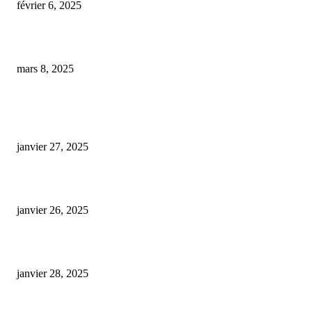
février 6, 2025
L’essor du CBD synthétique sur le marché : causes d’inquiétude et implica
mars 8, 2025
ARTICLES POPULAIRES
E-liquide CBD 5000 mg : effets, saveurs et conseils pour bien choisir
janvier 27, 2025
Code promo Destock CBD : nos réductions exclusives pour acheter malin
janvier 26, 2025
huile cbd 20 pourcent
janvier 28, 2025
CATÉGORIE POPULAIRE