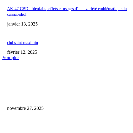
AK-47 CBD : bienfaits, effets et usages d’une variété emblématique du
cannabidiol
janvier 13, 2025
cbd saint maximin
février 12, 2025
Voir plus
COUP DE CŒUR DE L'ÉDITEUR
Boissons infusées au cannabis : quand une faille légale donne naissance à u
industrie milliardaire que le Congrès cherche à bannir
novembre 27, 2025
cbd et alcoolisme