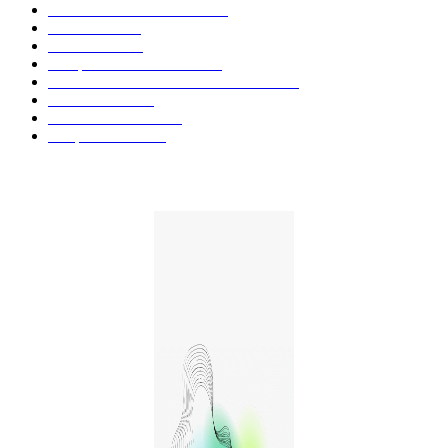
Actualités et Innovations
826
Fleurs CBD
73
Huiles CBD
67
Marques et Avis Produits
58
Aliments et boissons infusés au CBD
51
Produits CBD
42
Guides et Conseils
36
E-liquides CBD
29