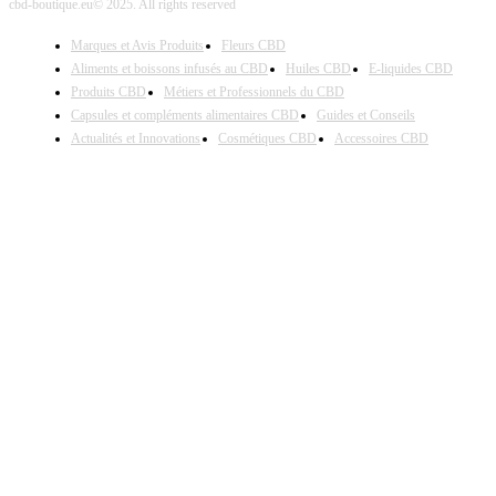
cbd-boutique.eu© 2025. All rights reserved
Marques et Avis Produits
Fleurs CBD
Aliments et boissons infusés au CBD
Huiles CBD
E-liquides CBD
Produits CBD
Métiers et Professionnels du CBD
Capsules et compléments alimentaires CBD
Guides et Conseils
Actualités et Innovations
Cosmétiques CBD
Accessoires CBD