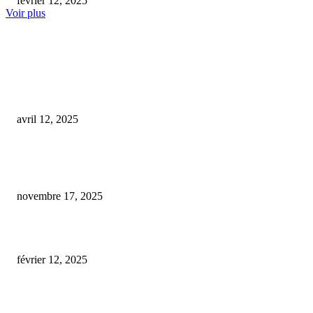
février 12, 2025
Voir plus
COUP DE CŒUR DE L'ÉDITEUR
Les bienfaits insoupçonnés de la méditation pour le bien-être mental
avril 12, 2025
À Reims, un braquage surprenant rue Gambetta : quand les voleurs reparte
sans toucher à la caisse, entre étonnement et incompréhension
novembre 17, 2025
cbd shop hhc
février 12, 2025
ARTICLES POPULAIRES