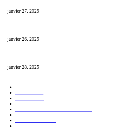
E-liquide CBD 5000 mg : effets, saveurs et conseils pour bien choisir
janvier 27, 2025
Code promo Destock CBD : nos réductions exclusives pour acheter malin
janvier 26, 2025
huile cbd 20 pourcent
janvier 28, 2025
CATÉGORIE POPULAIRE
Actualités et Innovations
826
Fleurs CBD
73
Huiles CBD
67
Marques et Avis Produits
58
Aliments et boissons infusés au CBD
51
Produits CBD
42
Guides et Conseils
36
E-liquides CBD
29