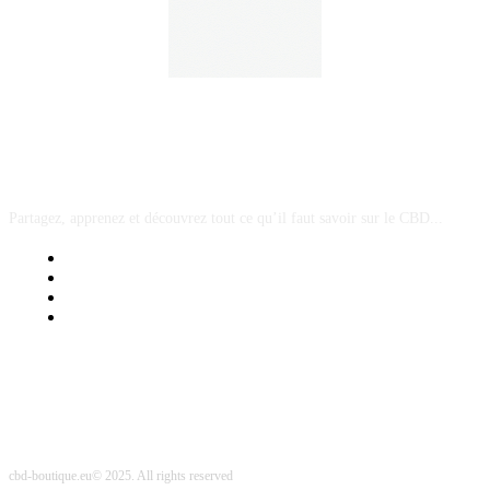
A PROPOS
Partagez, apprenez et découvrez tout ce qu’il faut savoir sur le CBD...
Mentions Légales
Contact Sponsored Post
Nos Partenaires
Site Map
cbd-boutique.eu© 2025. All rights reserved