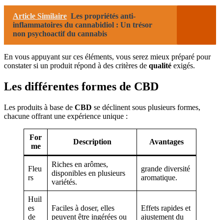
Article Similaire
Les propriétés anti-
inflammatoires du cannabidiol : Un trésor
non psychoactif du cannabis
En vous appuyant sur ces éléments, vous serez mieux préparé pour
constater si un produit répond à des critères de
qualité
exigés.
Les différentes formes de CBD
Les produits à base de
CBD
se déclinent sous plusieurs formes,
chacune offrant une expérience unique :
For
Description
Avantages
me
Riches en arômes,
Fleu
grande diversité
disponibles en plusieurs
rs
aromatique.
variétés.
Huil
es
Faciles à doser, elles
Effets rapides et
de
peuvent être ingérées ou
ajustement du