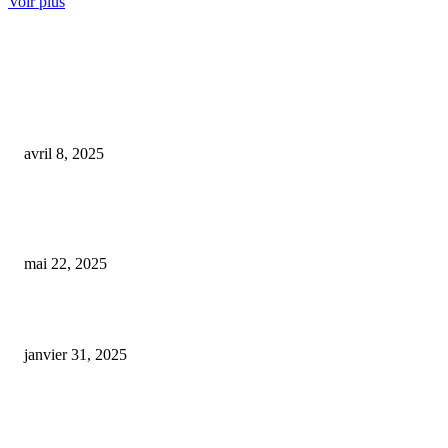
Voir plus
COUP DE CŒUR DE L'ÉDITEUR
cbd anti douleur
avril 8, 2025
Dans le Finistère, une entreprise se spécialise dans la production de thé et 
tisane infusés au CBD
mai 22, 2025
cbd et doliprane
janvier 31, 2025
ARTICLES POPULAIRES
E-liquide CBD 5000 mg : effets, saveurs et conseils pour bien choisir