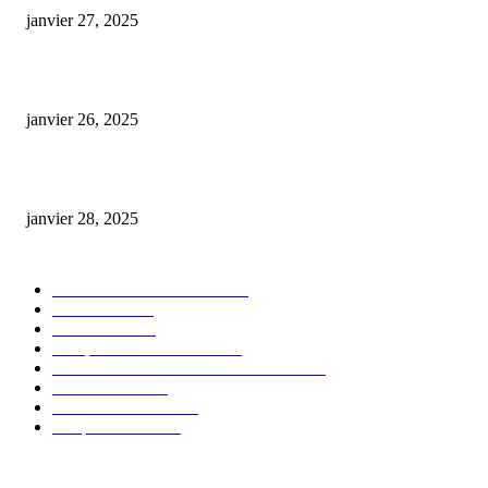
janvier 27, 2025
Code promo Destock CBD : nos réductions exclusives pour acheter malin
janvier 26, 2025
huile cbd 20 pourcent
janvier 28, 2025
CATÉGORIE POPULAIRE
Actualités et Innovations
826
Fleurs CBD
73
Huiles CBD
67
Marques et Avis Produits
58
Aliments et boissons infusés au CBD
51
Produits CBD
42
Guides et Conseils
36
E-liquides CBD
29