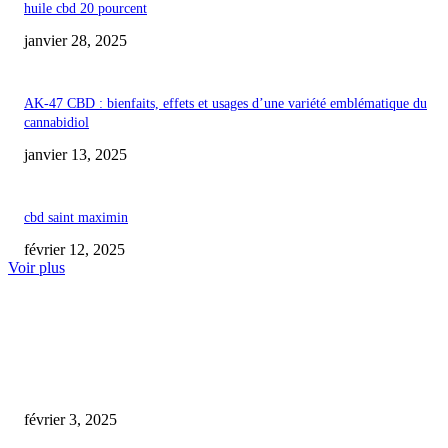
huile cbd 20 pourcent
janvier 28, 2025
AK-47 CBD : bienfaits, effets et usages d’une variété emblématique du
cannabidiol
janvier 13, 2025
cbd saint maximin
février 12, 2025
Voir plus
COUP DE CŒUR DE L'ÉDITEUR
huile de cbd 10 effet
février 3, 2025