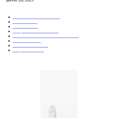
CATÉGORIE POPULAIRE
Actualités et Innovations
826
Fleurs CBD
73
Huiles CBD
67
Marques et Avis Produits
58
Aliments et boissons infusés au CBD
51
Produits CBD
42
Guides et Conseils
36
E-liquides CBD
29