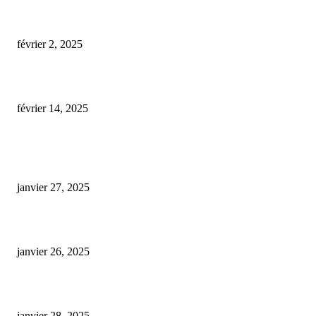
cookies cbd fleur recette
février 2, 2025
infusion de cbd
février 14, 2025
ARTICLES POPULAIRES
E-liquide CBD 5000 mg : effets, saveurs et conseils pour bien choisir
janvier 27, 2025
Code promo Destock CBD : nos réductions exclusives pour acheter malin
janvier 26, 2025
huile cbd 20 pourcent
janvier 28, 2025