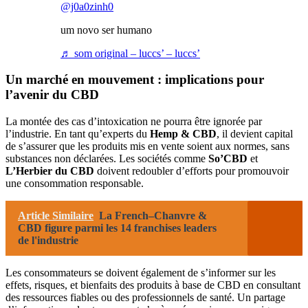
@j0a0zinh0
um novo ser humano
♬ som original – luccs’ – luccs’
Un marché en mouvement : implications pour
l’avenir du CBD
La montée des cas d’intoxication ne pourra être ignorée par
l’industrie. En tant qu’experts du
Hemp & CBD
, il devient capital
de s’assurer que les produits mis en vente soient aux normes, sans
substances non déclarées. Les sociétés comme
So’CBD
et
L’Herbier du CBD
doivent redoubler d’efforts pour promouvoir
une consommation responsable.
Article Similaire
La French–Chanvre &
CBD figure parmi les 14 franchises leaders
de l'industrie
Les consommateurs se doivent également de s’informer sur les
effets, risques, et bienfaits des produits à base de CBD en consultant
des ressources fiables ou des professionnels de santé. Un partage