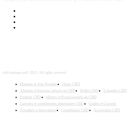
Mentions Légales
Contact Sponsored Post
Nos Partenaires
Site Map
cbd-boutique.eu© 2025. All rights reserved
Marques et Avis Produits
Fleurs CBD
Aliments et boissons infusés au CBD
Huiles CBD
E-liquides CBD
Produits CBD
Métiers et Professionnels du CBD
Capsules et compléments alimentaires CBD
Guides et Conseils
Actualités et Innovations
Cosmétiques CBD
Accessoires CBD