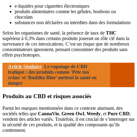
e-liquides pour cigarettes électroniques
produits alimentaires comme les gélules, bonbons ou
chocolats
substances non déclarées ou interdites dans des formulations
Selon les organismes de santé, la présence de taux de
THC
supérieur à 0,3% dans certains produits jouerait un rôle clé dans la
survenance de ces intoxications. C’est un risque que de nombreux
consommateurs ignoraient, pensant consommer des produits sans
effets psychotropes.
Article Similaire
Le vapotage de CBD
trafiqué : des produits comme 'Pète ton
crâne' et 'Buddha Blue' mettent la santé en
danger
Produits au CBD et risques associés
Parmi les marques mentionnées dans ce contexte alarmant, des
sociétés telles que
CannaVio
,
Green Owl
,
Weedy
, et
Pure CBD
,
vendent des articles variés. Toutefois, il est crucial de s’interroger sur
la sécurité de ces produits, et la qualité des composants qu’ils
contiennent.