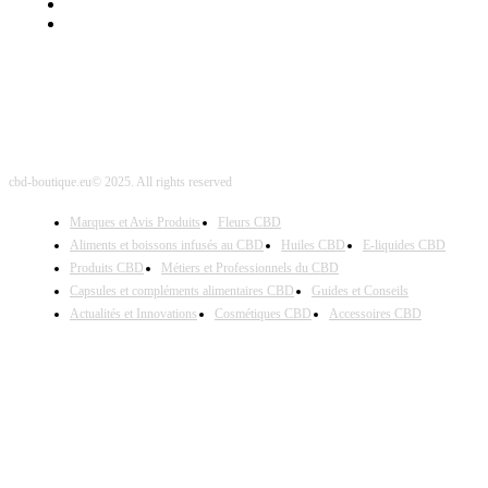
Nos Partenaires
Site Map
cbd-boutique.eu© 2025. All rights reserved
Marques et Avis Produits
Fleurs CBD
Aliments et boissons infusés au CBD
Huiles CBD
E-liquides CBD
Produits CBD
Métiers et Professionnels du CBD
Capsules et compléments alimentaires CBD
Guides et Conseils
Actualités et Innovations
Cosmétiques CBD
Accessoires CBD