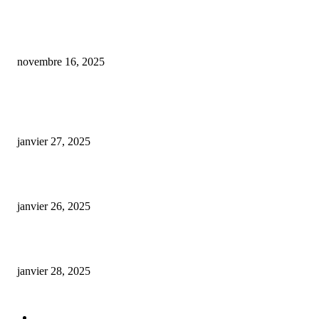
Le tribunal de Bordeaux se penche sur l’avenir du permis de conduire sous
influence de CBD
novembre 16, 2025
ARTICLES POPULAIRES
E-liquide CBD 5000 mg : effets, saveurs et conseils pour bien choisir
janvier 27, 2025
Code promo Destock CBD : nos réductions exclusives pour acheter malin
janvier 26, 2025
huile cbd 20 pourcent
janvier 28, 2025
CATÉGORIE POPULAIRE
Actualités et Innovations
826