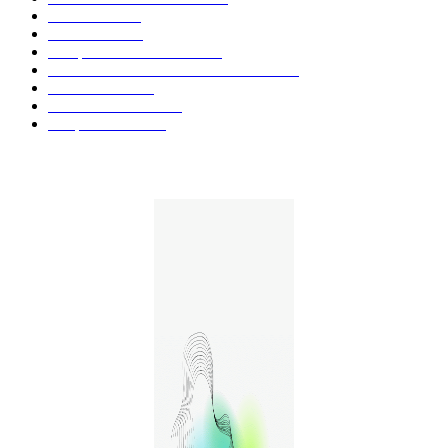
Fleurs CBD
73
Huiles CBD
67
Marques et Avis Produits
58
Aliments et boissons infusés au CBD
51
Produits CBD
42
Guides et Conseils
36
E-liquides CBD
29