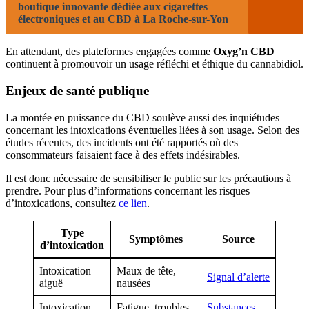
boutique innovante dédiée aux cigarettes
électroniques et au CBD à La Roche-sur-Yon
En attendant, des plateformes engagées comme
Oxyg’n CBD
continuent à promouvoir un usage réfléchi et éthique du cannabidiol.
Enjeux de santé publique
La montée en puissance du CBD soulève aussi des inquiétudes
concernant les intoxications éventuelles liées à son usage. Selon des
études récentes, des incidents ont été rapportés où des
consommateurs faisaient face à des effets indésirables.
Il est donc nécessaire de sensibiliser le public sur les précautions à
prendre. Pour plus d’informations concernant les risques
d’intoxications, consultez
ce lien
.
Type
Symptômes
Source
d’intoxication
Intoxication
Maux de tête,
Signal d’alerte
aiguë
nausées
Intoxication
Fatigue, troubles
Substances