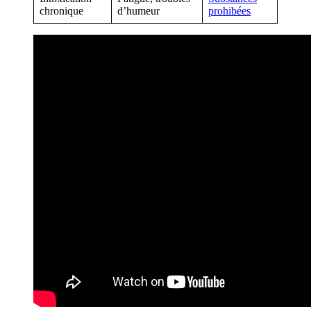
chronique
d’humeur
prohibées