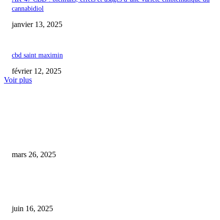
cannabidiol
janvier 13, 2025
cbd saint maximin
février 12, 2025
Voir plus
COUP DE CŒUR DE L'ÉDITEUR
Cérilly : un au revoir pour le commerce L’Audacieuse CBD
mars 26, 2025
À la découverte de Maison Nassoy-Le Baron : entretien avec les créateurs 
CBD d’exception
juin 16, 2025