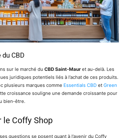
é du CBD
ons sur le marché du
CBD Saint-Maur
et au-delà. Les
s juridiques potentiels liés à l’achat de ces produits.
avec plusieurs marques comme
Essentials CBD
et
Green
Cette croissance souligne une demande croissante pour
u bien-être.
r le Coffy Shop
es questions se posent quant à l’avenir du Coffy