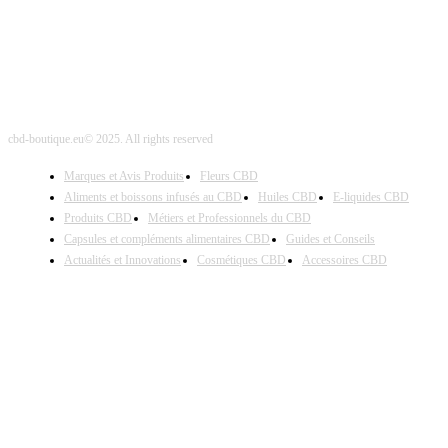
cbd-boutique.eu© 2025. All rights reserved
Marques et Avis Produits
Fleurs CBD
Aliments et boissons infusés au CBD
Huiles CBD
E-liquides CBD
Produits CBD
Métiers et Professionnels du CBD
Capsules et compléments alimentaires CBD
Guides et Conseils
Actualités et Innovations
Cosmétiques CBD
Accessoires CBD