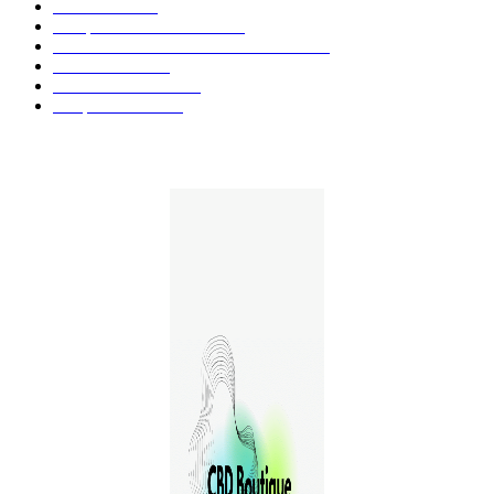
Huiles CBD
67
Marques et Avis Produits
58
Aliments et boissons infusés au CBD
51
Produits CBD
42
Guides et Conseils
36
E-liquides CBD
29