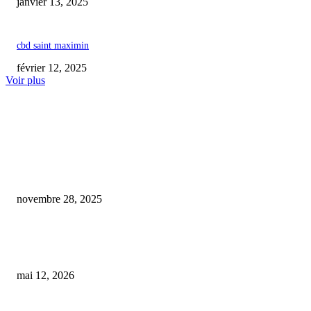
janvier 13, 2025
cbd saint maximin
février 12, 2025
Voir plus
COUP DE CŒUR DE L'ÉDITEUR
Moselle : un distributeur de CBD installé trop près du collège-lycée de
Phalsbourg suscite l’inquiétude du maire et des parents d’élèves
novembre 28, 2025
Interdiction des bonbons, gâteaux et tisanes au CBD dès le 15 mai : quels
risques pour notre santé ?
mai 12, 2026