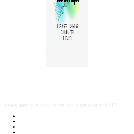
A PROPOS
Partagez, apprenez et découvrez tout ce qu’il faut savoir sur le CBD...
Mentions Légales
Contact Sponsored Post
Nos Partenaires
Site Map