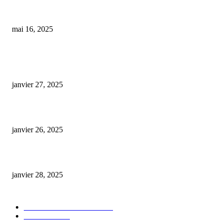
Aureilhan : Découvrez ‘Culture Shop’, votre destination incontournable po
CBD
mai 16, 2025
ARTICLES POPULAIRES
E-liquide CBD 5000 mg : effets, saveurs et conseils pour bien choisir
janvier 27, 2025
Code promo Destock CBD : nos réductions exclusives pour acheter malin
janvier 26, 2025
huile cbd 20 pourcent
janvier 28, 2025
CATÉGORIE POPULAIRE
Actualités et Innovations
826
Fleurs CBD
73