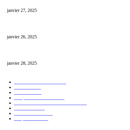
E-liquide CBD 5000 mg : effets, saveurs et conseils pour bien choisir
janvier 27, 2025
Code promo Destock CBD : nos réductions exclusives pour acheter malin
janvier 26, 2025
huile cbd 20 pourcent
janvier 28, 2025
CATÉGORIE POPULAIRE
Actualités et Innovations
826
Fleurs CBD
73
Huiles CBD
67
Marques et Avis Produits
58
Aliments et boissons infusés au CBD
51
Produits CBD
42
Guides et Conseils
36
E-liquides CBD
29