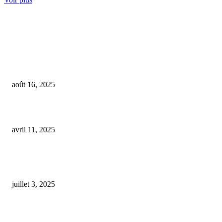
COUP DE CŒUR DE L'ÉDITEUR
Bréhand : Nicolas poursuit sa passion pour le bien-être animal après
l’ostéopathie
août 16, 2025
Une expérience troublante : mise en garde contre le CBD de mauvaise qual
avril 11, 2025
À Gard et Vaucluse, l’affaire des magasins CBD ‘pète ton crâne’ se solde p
fermetures et 700 000 € saisis des comptes du...
juillet 3, 2025
ARTICLES POPULAIRES