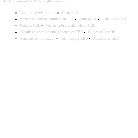
cbd-boutique.eu© 2025. All rights reserved
Marques et Avis Produits
Fleurs CBD
Aliments et boissons infusés au CBD
Huiles CBD
E-liquides CBD
Produits CBD
Métiers et Professionnels du CBD
Capsules et compléments alimentaires CBD
Guides et Conseils
Actualités et Innovations
Cosmétiques CBD
Accessoires CBD