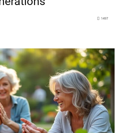
énérations
1497