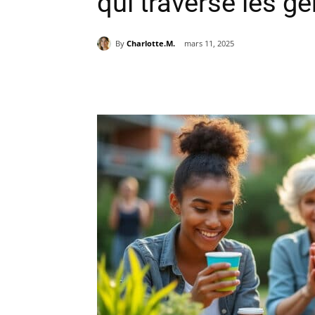
qui traverse les g
By
Charlotte.M.
mars 11, 2025
Partager