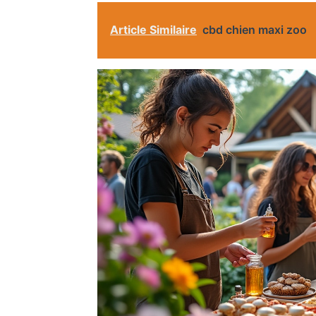
Article Similaire
cbd chien maxi zoo