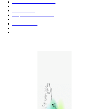
Actualités et Innovations
826
Fleurs CBD
73
Huiles CBD
67
Marques et Avis Produits
58
Aliments et boissons infusés au CBD
51
Produits CBD
42
Guides et Conseils
36
E-liquides CBD
29