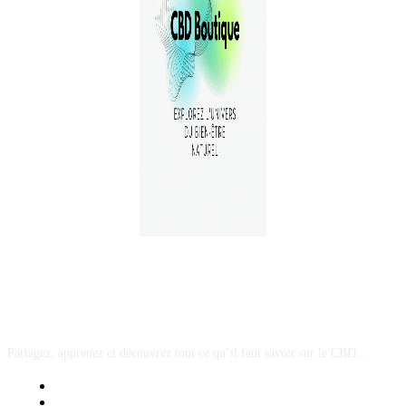
A PROPOS
Partagez, apprenez et découvrez tout ce qu’il faut savoir sur le CBD...
Mentions Légales
Contact Sponsored Post