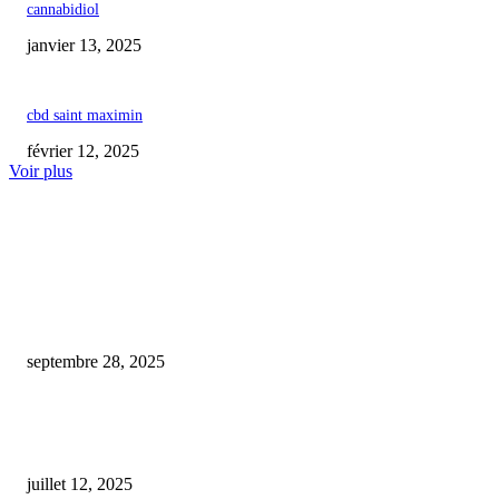
cannabidiol
janvier 13, 2025
cbd saint maximin
février 12, 2025
Voir plus
COUP DE CŒUR DE L'ÉDITEUR
Une inquiétante montée des cas d’intoxication liée aux produits au CBD :
témoignage d’un acheteur désespéré
septembre 28, 2025
Chiens : un tiers des Danois ont expérimenté les cannabinoïdes pour leur
compagnon à quatre pattes
juillet 12, 2025