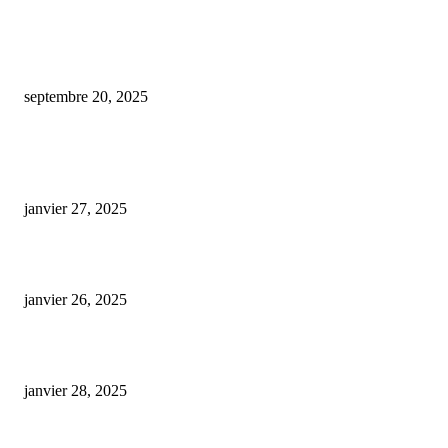
Des friandises à base de cannabidiol, L-tryptophane et α-casozépine : un ef
apaisant léger sur le stress des chiens
septembre 20, 2025
ARTICLES POPULAIRES
E-liquide CBD 5000 mg : effets, saveurs et conseils pour bien choisir
janvier 27, 2025
Code promo Destock CBD : nos réductions exclusives pour acheter malin
janvier 26, 2025
huile cbd 20 pourcent
janvier 28, 2025
CATÉGORIE POPULAIRE