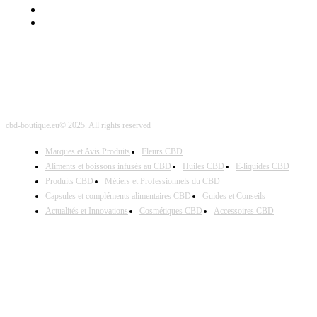
Nos Partenaires
Site Map
cbd-boutique.eu© 2025. All rights reserved
Marques et Avis Produits
Fleurs CBD
Aliments et boissons infusés au CBD
Huiles CBD
E-liquides CBD
Produits CBD
Métiers et Professionnels du CBD
Capsules et compléments alimentaires CBD
Guides et Conseils
Actualités et Innovations
Cosmétiques CBD
Accessoires CBD