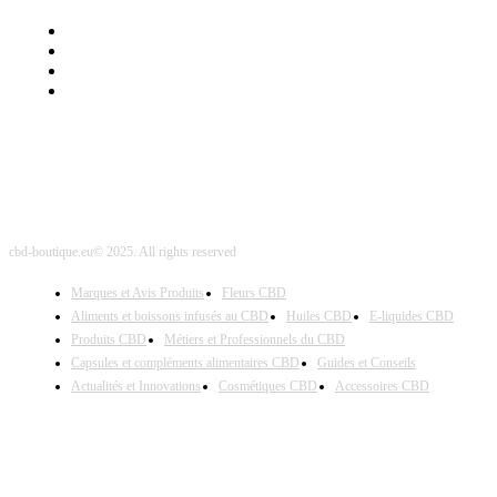
Mentions Légales
Contact Sponsored Post
Nos Partenaires
Site Map
cbd-boutique.eu© 2025. All rights reserved
Marques et Avis Produits
Fleurs CBD
Aliments et boissons infusés au CBD
Huiles CBD
E-liquides CBD
Produits CBD
Métiers et Professionnels du CBD
Capsules et compléments alimentaires CBD
Guides et Conseils
Actualités et Innovations
Cosmétiques CBD
Accessoires CBD