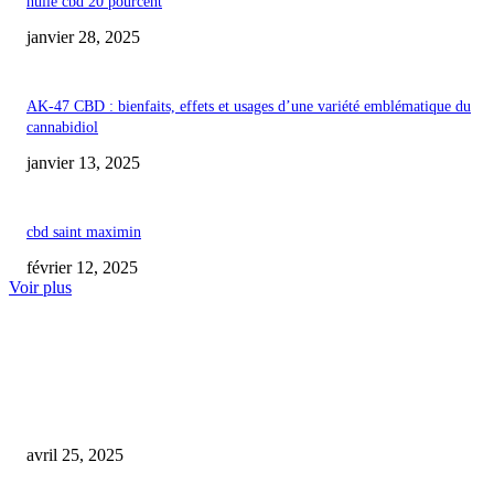
huile cbd 20 pourcent
janvier 28, 2025
AK-47 CBD : bienfaits, effets et usages d’une variété emblématique du
cannabidiol
janvier 13, 2025
cbd saint maximin
février 12, 2025
Voir plus
COUP DE CŒUR DE L'ÉDITEUR
quel cbd pour arrêter de fumer thc
avril 25, 2025