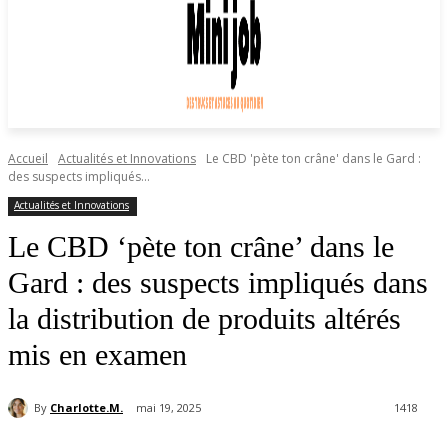
Accueil
Actualités et Innovations
Le CBD 'pète ton crâne' dans le Gard :
des suspects impliqués...
Actualités et Innovations
Le CBD ‘pète ton crâne’ dans le
Gard : des suspects impliqués dans
la distribution de produits altérés
mis en examen
By
Charlotte.M.
mai 19, 2025
1418