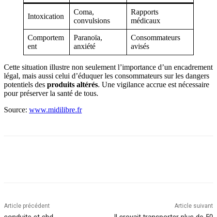
Coma,
Rapports
Intoxication
convulsions
médicaux
Comportem
Paranoïa,
Consommateurs
ent
anxiété
avisés
Cette situation illustre non seulement l’importance d’un encadrement
légal, mais aussi celui d’éduquer les consommateurs sur les dangers
potentiels des
produits altérés
. Une vigilance accrue est nécessaire
pour préserver la santé de tous.
Source:
www.midilibre.fr
Article précédent
Article suivant
conduite et cbd
Il croyait transporter plus de 50