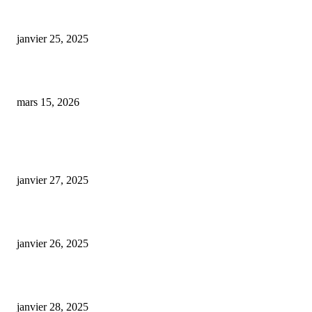
cbd full spectrum 30
janvier 25, 2025
Inauguration d’une épicerie participative et autogérée au cœur de la Bouqu
mars 15, 2026
ARTICLES POPULAIRES
E-liquide CBD 5000 mg : effets, saveurs et conseils pour bien choisir
janvier 27, 2025
Code promo Destock CBD : nos réductions exclusives pour acheter malin
janvier 26, 2025
huile cbd 20 pourcent
janvier 28, 2025