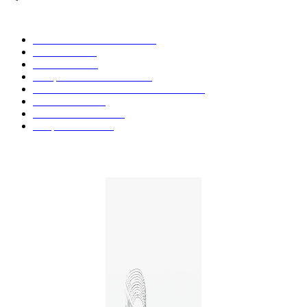
CATÉGORIE POPULAIRE
Actualités et Innovations
826
Fleurs CBD
73
Huiles CBD
67
Marques et Avis Produits
58
Aliments et boissons infusés au CBD
51
Produits CBD
42
Guides et Conseils
36
E-liquides CBD
29