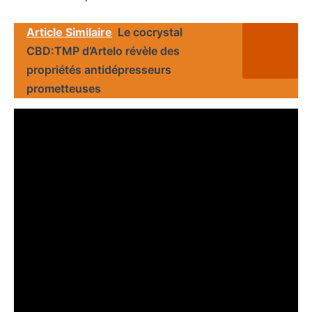
Article Similaire
Le cocrystal
CBD:TMP d’Artelo révèle des
propriétés antidépresseurs
prometteuses