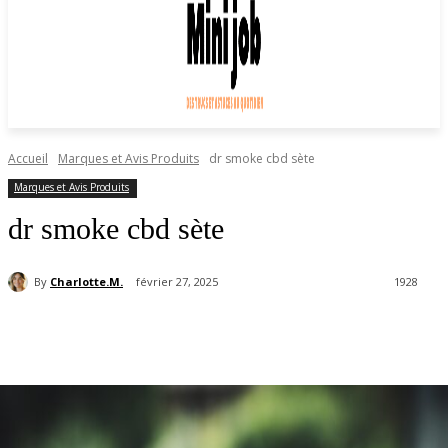
Accueil
Marques et Avis Produits
dr smoke cbd sète
Marques et Avis Produits
dr smoke cbd sète
By
Charlotte.M.
février 27, 2025
1928