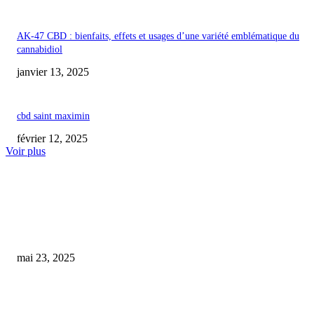
AK-47 CBD : bienfaits, effets et usages d’une variété emblématique du
cannabidiol
janvier 13, 2025
cbd saint maximin
février 12, 2025
Voir plus
COUP DE CŒUR DE L'ÉDITEUR
cbd’eau monistrol-sur-loire
mai 23, 2025
Le cannabis : une nouvelle alternative thérapeutique pour nos amis à quatr
pattes