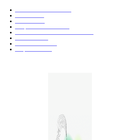
Actualités et Innovations
826
Fleurs CBD
73
Huiles CBD
67
Marques et Avis Produits
58
Aliments et boissons infusés au CBD
51
Produits CBD
42
Guides et Conseils
36
E-liquides CBD
29