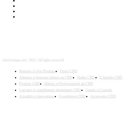
Mentions Légales
Contact Sponsored Post
Nos Partenaires
Site Map
cbd-boutique.eu© 2025. All rights reserved
Marques et Avis Produits
Fleurs CBD
Aliments et boissons infusés au CBD
Huiles CBD
E-liquides CBD
Produits CBD
Métiers et Professionnels du CBD
Capsules et compléments alimentaires CBD
Guides et Conseils
Actualités et Innovations
Cosmétiques CBD
Accessoires CBD