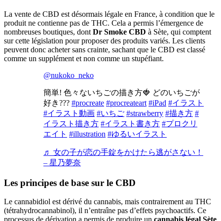
La vente de CBD est désormais légale en France, à condition que le
produit ne contienne pas de THC. Cela a permis l’émergence de
nombreuses boutiques, dont
Dr Smoke CBD
à Sète, qui comptent
sur cette législation pour proposer des produits variés. Les clients
peuvent donc acheter sans crainte, sachant que le CBD est classé
comme un supplément et non comme un stupéfiant.
@nukoko_neko
簡単! 色々ないちごの描き方🍓 どのいちごが
好き???
#procreate
#procreateart
#iPad
#イラスト
#イラスト動画
#いちご
#strawberry
#描き方
#
イラスト描き方
#イラスト書き方
#プロクリ
エイト
#illustration
#ゆるいイラスト
♬ 女の子が恋の手錠をかけたら逃がさない！
– 星乃夢奈
Les principes de base sur le CBD
Le cannabidiol est dérivé du cannabis, mais contrairement au THC
(tétrahydrocannabinol), il n’entraîne pas d’effets psychoactifs. Ce
processus de dérivation a permis de produire un
cannabis légal Sète