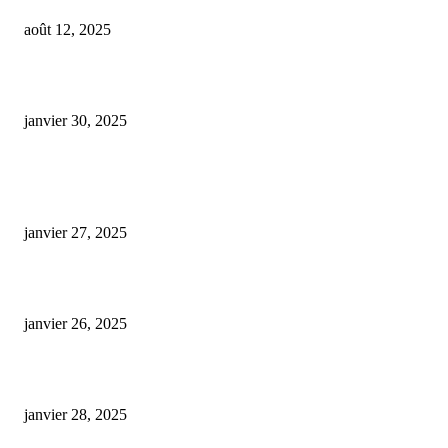
août 12, 2025
space cake recette cbd
janvier 30, 2025
ARTICLES POPULAIRES
E-liquide CBD 5000 mg : effets, saveurs et conseils pour bien choisir
janvier 27, 2025
Code promo Destock CBD : nos réductions exclusives pour acheter malin
janvier 26, 2025
huile cbd 20 pourcent
janvier 28, 2025
CATÉGORIE POPULAIRE