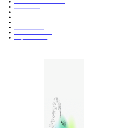
Actualités et Innovations
826
Fleurs CBD
73
Huiles CBD
67
Marques et Avis Produits
58
Aliments et boissons infusés au CBD
51
Produits CBD
42
Guides et Conseils
36
E-liquides CBD
29