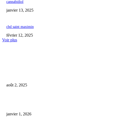
cannabidiol
janvier 13, 2025
cbd saint maximin
février 12, 2025
Voir plus
COUP DE CŒUR DE L'ÉDITEUR
Le CBD : une augmentation des cas d’intoxication due à des substances
prohibées
août 2, 2025
Les chiens recevant du CBD affichent une agressivité réduite au fil du tem
contrairement à ceux qui n’en ont jamais bénéficié
janvier 1, 2026