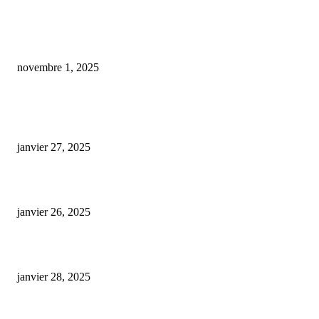
Mélatonine, camomille et CBD : quelles sont les découvertes scientifiques 
ces alliés du sommeil ?
novembre 1, 2025
ARTICLES POPULAIRES
E-liquide CBD 5000 mg : effets, saveurs et conseils pour bien choisir
janvier 27, 2025
Code promo Destock CBD : nos réductions exclusives pour acheter malin
janvier 26, 2025
huile cbd 20 pourcent
janvier 28, 2025
CATÉGORIE POPULAIRE