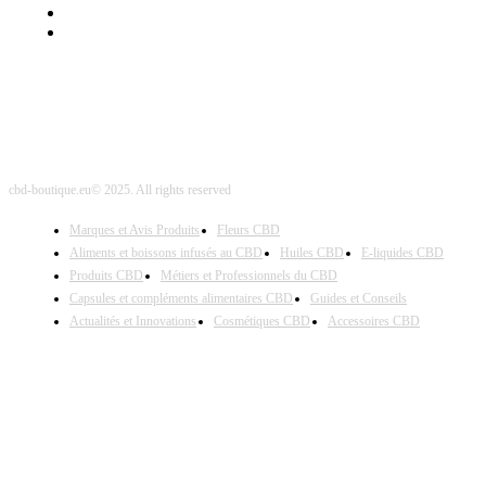
Nos Partenaires
Site Map
cbd-boutique.eu© 2025. All rights reserved
Marques et Avis Produits
Fleurs CBD
Aliments et boissons infusés au CBD
Huiles CBD
E-liquides CBD
Produits CBD
Métiers et Professionnels du CBD
Capsules et compléments alimentaires CBD
Guides et Conseils
Actualités et Innovations
Cosmétiques CBD
Accessoires CBD