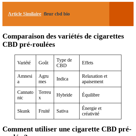
Article Similaire
fleur cbd bio
Comparaison des variétés de cigarettes
CBD pré-roulées
Type de
Variété
Goût
Effets
CBD
Amnesi
Agru
Relaxation et
Indica
a
mes
apaisement
Cannato
Terreu
Hybride
Équilibre
nic
x
Énergie et
Skunk
Fruité
Sativa
créativité
Comment utiliser une cigarette CBD pré-