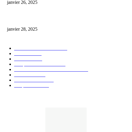
janvier 26, 2025
huile cbd 20 pourcent
janvier 28, 2025
CATÉGORIE POPULAIRE
Actualités et Innovations
826
Fleurs CBD
73
Huiles CBD
67
Marques et Avis Produits
58
Aliments et boissons infusés au CBD
51
Produits CBD
42
Guides et Conseils
36
E-liquides CBD
29