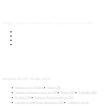
A PROPOS
Partagez, apprenez et découvrez tout ce qu’il faut savoir sur le CBD...
Mentions Légales
Contact Sponsored Post
Nos Partenaires
Site Map
cbd-boutique.eu© 2025. All rights reserved
Marques et Avis Produits
Fleurs CBD
Aliments et boissons infusés au CBD
Huiles CBD
E-liquides CBD
Produits CBD
Métiers et Professionnels du CBD
Capsules et compléments alimentaires CBD
Guides et Conseils