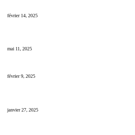
infusion de cbd
février 14, 2025
Le recours au CBD pour apaiser chiens, chats et chevaux : une tendance en
essor
mai 11, 2025
e-liquide cbd test salivaire
février 9, 2025
ARTICLES POPULAIRES
E-liquide CBD 5000 mg : effets, saveurs et conseils pour bien choisir
janvier 27, 2025
Code promo Destock CBD : nos réductions exclusives pour acheter malin