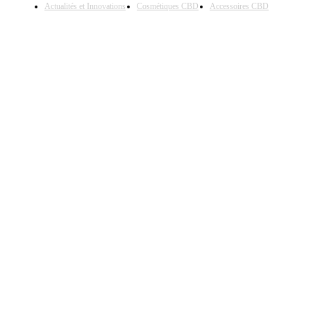
Actualités et Innovations
Cosmétiques CBD
Accessoires CBD