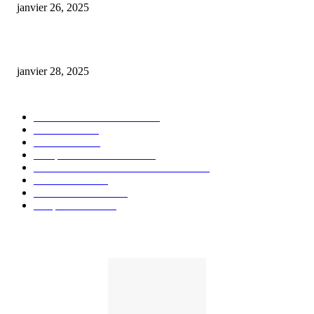
janvier 26, 2025
huile cbd 20 pourcent
janvier 28, 2025
CATÉGORIE POPULAIRE
Actualités et Innovations
826
Fleurs CBD
73
Huiles CBD
67
Marques et Avis Produits
58
Aliments et boissons infusés au CBD
51
Produits CBD
42
Guides et Conseils
36
E-liquides CBD
29