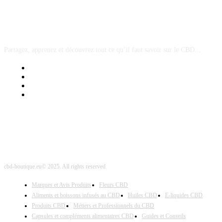
A PROPOS
Partagez, apprenez et découvrez tout ce qu’il faut savoir sur le CBD...
Mentions Légales
Contact Sponsored Post
Nos Partenaires
Site Map
cbd-boutique.eu© 2025. All rights reserved
Marques et Avis Produits
Fleurs CBD
Aliments et boissons infusés au CBD
Huiles CBD
E-liquides CBD
Produits CBD
Métiers et Professionnels du CBD
Capsules et compléments alimentaires CBD
Guides et Conseils