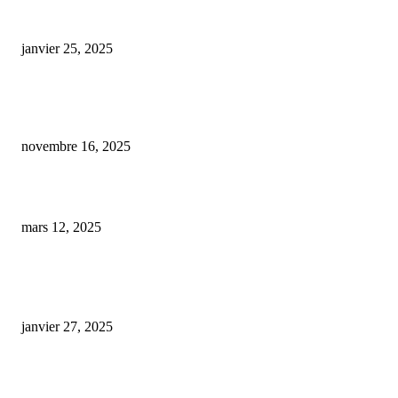
cbd et lexomil
janvier 25, 2025
Le tribunal de Bordeaux se penche sur l’avenir du permis de conduire sous
influence de CBD
novembre 16, 2025
cbd vapoteuse danger
mars 12, 2025
ARTICLES POPULAIRES
E-liquide CBD 5000 mg : effets, saveurs et conseils pour bien choisir
janvier 27, 2025
Code promo Destock CBD : nos réductions exclusives pour acheter malin