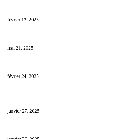
cbd shop hhc
février 12, 2025
L’impact des labels bio et éthiques dans le secteur du CBD : enjeux et fiabi
mai 21, 2025
kamol cbd gel parapharmacie leclerc
février 24, 2025
ARTICLES POPULAIRES
E-liquide CBD 5000 mg : effets, saveurs et conseils pour bien choisir
janvier 27, 2025
Code promo Destock CBD : nos réductions exclusives pour acheter malin