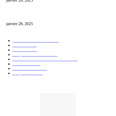
janvier 26, 2025
huile cbd 20 pourcent
janvier 28, 2025
CATÉGORIE POPULAIRE
Actualités et Innovations
826
Fleurs CBD
73
Huiles CBD
67
Marques et Avis Produits
58
Aliments et boissons infusés au CBD
51
Produits CBD
42
Guides et Conseils
36
E-liquides CBD
29