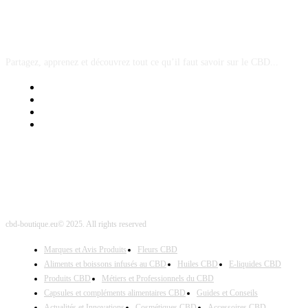
A PROPOS
Partagez, apprenez et découvrez tout ce qu’il faut savoir sur le CBD...
Mentions Légales
Contact Sponsored Post
Nos Partenaires
Site Map
cbd-boutique.eu© 2025. All rights reserved
Marques et Avis Produits
Fleurs CBD
Aliments et boissons infusés au CBD
Huiles CBD
E-liquides CBD
Produits CBD
Métiers et Professionnels du CBD
Capsules et compléments alimentaires CBD
Guides et Conseils
Actualités et Innovations
Cosmétiques CBD
Accessoires CBD