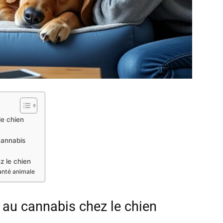
le chien
cannabis
z le chien
anté animale
 au cannabis chez le chien