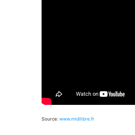
Source:
www.midilibre.fr