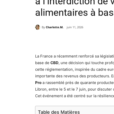
à l’interdiction de
alimentaires à ba
By
Charlotte.M.
juin 11, 2026
Partager
La France a récemment renforcé sa législati
base de
CBD
, une décision qui touche profo
cette réglementation, inspirée du cadre eur
importante des revenus des producteurs. En
Pro
a rassemblé près de quarante producteu
Libron, entre le 5 et le 7 juin, pour discute
Cet événement a été centré sur la résilienc
Table des Matières