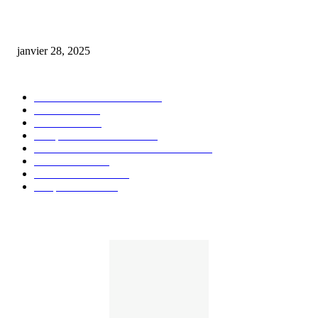
huile cbd 20 pourcent
janvier 28, 2025
CATÉGORIE POPULAIRE
Actualités et Innovations
826
Fleurs CBD
73
Huiles CBD
67
Marques et Avis Produits
58
Aliments et boissons infusés au CBD
51
Produits CBD
42
Guides et Conseils
36
E-liquides CBD
29