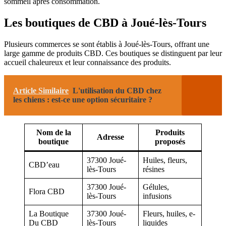
sommeil après consommation.
Les boutiques de CBD à Joué-lès-Tours
Plusieurs commerces se sont établis à Joué-lès-Tours, offrant une
large gamme de produits CBD. Ces boutiques se distinguent par leur
accueil chaleureux et leur connaissance des produits.
Article Similaire
L'utilisation du CBD chez
les chiens : est-ce une option sécuritaire ?
Nom de la
Produits
Adresse
boutique
proposés
37300 Joué-
Huiles, fleurs,
CBD’eau
lès-Tours
résines
37300 Joué-
Gélules,
Flora CBD
lès-Tours
infusions
La Boutique
37300 Joué-
Fleurs, huiles, e-
Du CBD
lès-Tours
liquides