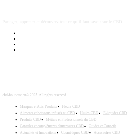
A PROPOS
Partagez, apprenez et découvrez tout ce qu’il faut savoir sur le CBD...
Mentions Légales
Contact Sponsored Post
Nos Partenaires
Site Map
cbd-boutique.eu© 2025. All rights reserved
Marques et Avis Produits
Fleurs CBD
Aliments et boissons infusés au CBD
Huiles CBD
E-liquides CBD
Produits CBD
Métiers et Professionnels du CBD
Capsules et compléments alimentaires CBD
Guides et Conseils
Actualités et Innovations
Cosmétiques CBD
Accessoires CBD