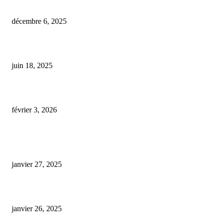
Trafic de stupéfiants à Saint-Malo : sept hommes jugés après la vente de 
décembre 6, 2025
Le CBD pourrait réduire les envies d’alcool, selon une étude
juin 18, 2025
Ce zoo affirme que le CBD redonne jeunesse et vitalité à ses animaux âgés
février 3, 2026
ARTICLES POPULAIRES
E-liquide CBD 5000 mg : effets, saveurs et conseils pour bien choisir
janvier 27, 2025
Code promo Destock CBD : nos réductions exclusives pour acheter malin
janvier 26, 2025