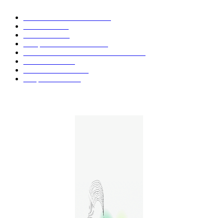
Actualités et Innovations
826
Fleurs CBD
73
Huiles CBD
67
Marques et Avis Produits
58
Aliments et boissons infusés au CBD
51
Produits CBD
42
Guides et Conseils
36
E-liquides CBD
29