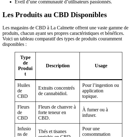
Éveil d’une communauté d’utilisateurs passionnés.
Les Produits au CBD Disponibles
Les magasins de CBD à La Calmette offrent une vaste gamme de
produits, chacun ayant ses propres caractéristiques et bénéfices.
Voici un tableau comparatif des types de produits couramment
disponibles :
Type
de
Description
Usage
Produi
t
Huiles
Pour l’ingestion ou
Extraits concentrés
de
application
de cannabidiol.
CBD
topique.
Fleurs
Fleurs de chanvre à
À fumer ou à
de
forte teneur en
infuser.
CBD
CBD.
Infusio
Pour une
Thés et tisanes
ns de
consommation
enrichis en CBD.