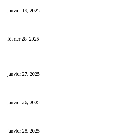
cbd lemon haze
janvier 19, 2025
L’Essor du Cannabis Médical : Une Nouvelle Frontière pour les Vétérinair
février 28, 2025
ARTICLES POPULAIRES
E-liquide CBD 5000 mg : effets, saveurs et conseils pour bien choisir
janvier 27, 2025
Code promo Destock CBD : nos réductions exclusives pour acheter malin
janvier 26, 2025
huile cbd 20 pourcent
janvier 28, 2025
CATÉGORIE POPULAIRE