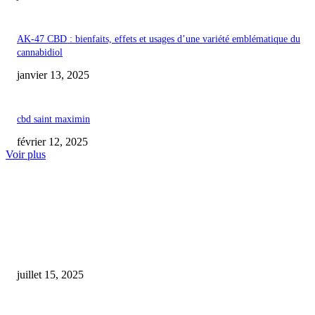
AK-47 CBD : bienfaits, effets et usages d’une variété emblématique du
cannabidiol
janvier 13, 2025
cbd saint maximin
février 12, 2025
Voir plus
COUP DE CŒUR DE L'ÉDITEUR
Un ancien vendeur de CBD se confie : sa passion pour la montagne est de
une addiction
juillet 15, 2025