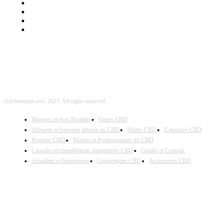
Mentions Légales
Contact Sponsored Post
Nos Partenaires
Site Map
cbd-boutique.eu© 2025. All rights reserved
Marques et Avis Produits
Fleurs CBD
Aliments et boissons infusés au CBD
Huiles CBD
E-liquides CBD
Produits CBD
Métiers et Professionnels du CBD
Capsules et compléments alimentaires CBD
Guides et Conseils
Actualités et Innovations
Cosmétiques CBD
Accessoires CBD