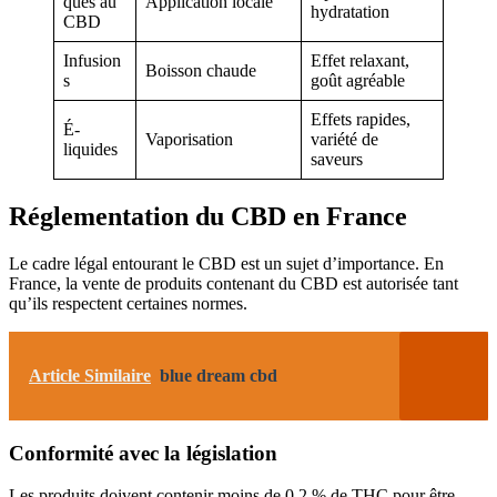
ques au
Application locale
hydratation
CBD
Infusion
Effet relaxant,
Boisson chaude
s
goût agréable
Effets rapides,
É-
Vaporisation
variété de
liquides
saveurs
Réglementation du CBD en France
Le cadre légal entourant le CBD est un sujet d’importance. En
France, la vente de produits contenant du CBD est autorisée tant
qu’ils respectent certaines normes.
Article Similaire
blue dream cbd
Conformité avec la législation
Les produits doivent contenir moins de 0,2 % de THC pour être