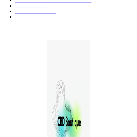
Aliments et boissons infusés au CBD
51
Produits CBD
42
Guides et Conseils
36
E-liquides CBD
29