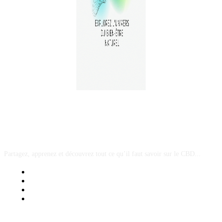
A PROPOS
Partagez, apprenez et découvrez tout ce qu’il faut savoir sur le CBD...
Mentions Légales
Contact Sponsored Post
Nos Partenaires
Site Map