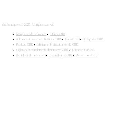
cbd-boutique.eu© 2025. All rights reserved
Marques et Avis Produits
Fleurs CBD
Aliments et boissons infusés au CBD
Huiles CBD
E-liquides CBD
Produits CBD
Métiers et Professionnels du CBD
Capsules et compléments alimentaires CBD
Guides et Conseils
Actualités et Innovations
Cosmétiques CBD
Accessoires CBD