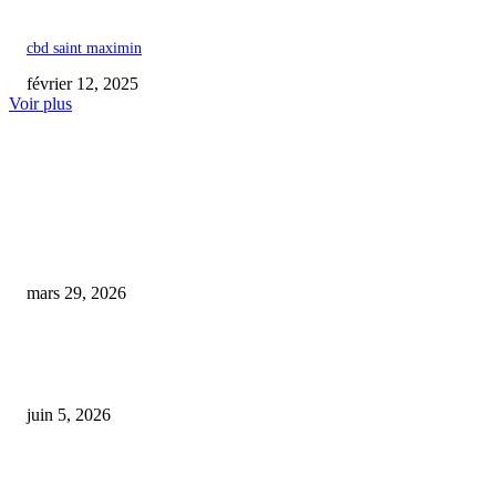
cbd saint maximin
février 12, 2025
Voir plus
COUP DE CŒUR DE L'ÉDITEUR
« Presque midi et un repas de famille en vue » : quand un vendeur de CBD
pressé se fait surprendre positif au…
mars 29, 2026
Interdiction du CBD : la filière exprime sa colère face à un choix qualifié 
‘monde de fous
juin 5, 2026
Le cannabis médical : un bienfait aussi pour nos compagnons à quatre patt