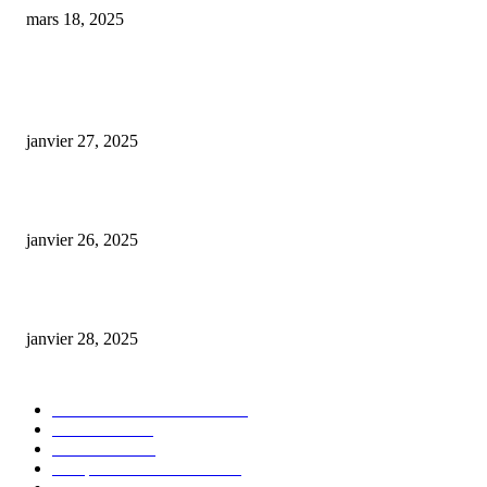
mars 18, 2025
ARTICLES POPULAIRES
E-liquide CBD 5000 mg : effets, saveurs et conseils pour bien choisir
janvier 27, 2025
Code promo Destock CBD : nos réductions exclusives pour acheter malin
janvier 26, 2025
huile cbd 20 pourcent
janvier 28, 2025
CATÉGORIE POPULAIRE
Actualités et Innovations
826
Fleurs CBD
73
Huiles CBD
67
Marques et Avis Produits
58