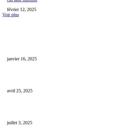
cbd saint maximin
février 12, 2025
Voir plus
COUP DE CŒUR DE L'ÉDITEUR
cbd harley quinn
janvier 16, 2025
Des commerçants du CBD arrêtés à Marseille et dans le Var pour trafic de
stupéfiants
avril 25, 2025
Dans le Gard, 700 000 € confisqués aux trafiquants de « Pète ton crâne », 
CBD ultrapuissant dépassant le THC
juillet 3, 2025
ARTICLES POPULAIRES