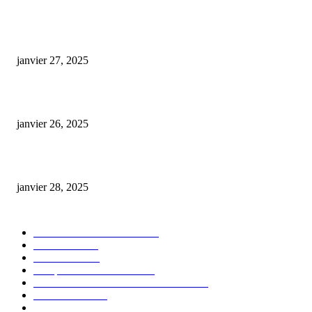
E-liquide CBD 5000 mg : effets, saveurs et conseils pour bien choisir
janvier 27, 2025
Code promo Destock CBD : nos réductions exclusives pour acheter malin
janvier 26, 2025
huile cbd 20 pourcent
janvier 28, 2025
CATÉGORIE POPULAIRE
Actualités et Innovations
826
Fleurs CBD
73
Huiles CBD
67
Marques et Avis Produits
58
Aliments et boissons infusés au CBD
51
Produits CBD
42
Guides et Conseils
36