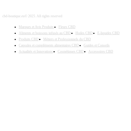
cbd-boutique.eu© 2025. All rights reserved
Marques et Avis Produits
Fleurs CBD
Aliments et boissons infusés au CBD
Huiles CBD
E-liquides CBD
Produits CBD
Métiers et Professionnels du CBD
Capsules et compléments alimentaires CBD
Guides et Conseils
Actualités et Innovations
Cosmétiques CBD
Accessoires CBD