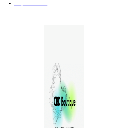
E-liquides CBD
29