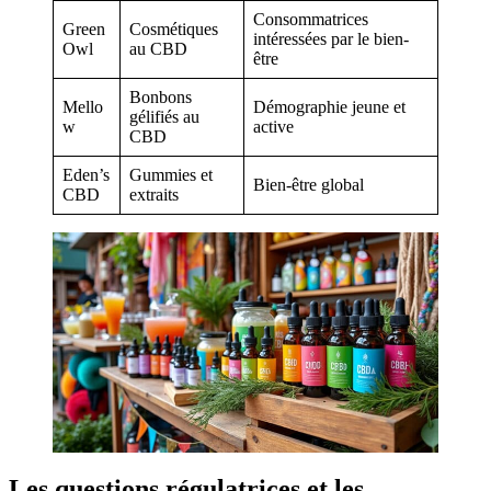
Consommatrices
Green
Cosmétiques
intéressées par le bien-
Owl
au CBD
être
Bonbons
Mello
Démographie jeune et
gélifiés au
w
active
CBD
Eden’s
Gummies et
Bien-être global
CBD
extraits
Les questions régulatrices et les