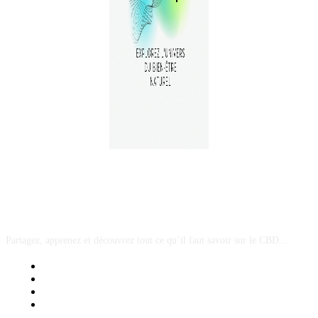
A PROPOS
Partagez, apprenez et découvrez tout ce qu’il faut savoir sur le CBD...
Mentions Légales
Contact Sponsored Post
Nos Partenaires
Site Map