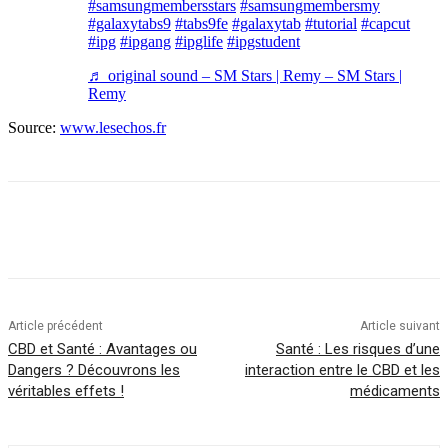
#samsungmembersstars
#samsungmembersmy
#galaxytabs9
#tabs9fe
#galaxytab
#tutorial
#capcut
#ipg
#ipgang
#ipglife
#ipgstudent
♬ original sound – SM Stars | Remy – SM Stars |
Remy
Source:
www.lesechos.fr
Article précédent
Article suivant
CBD et Santé : Avantages ou
Santé : Les risques d’une
Dangers ? Découvrons les
interaction entre le CBD et les
véritables effets !
médicaments