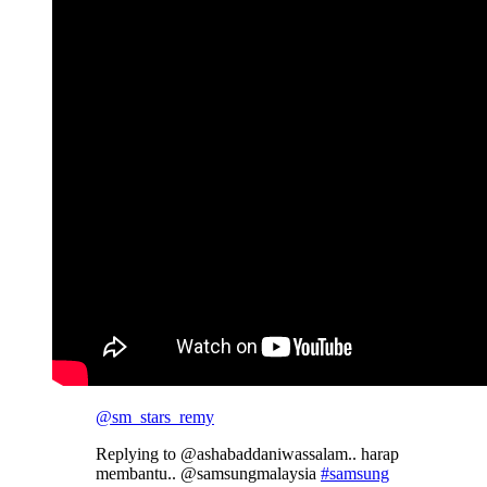
@sm_stars_remy
Replying to @ashabaddaniwassalam.. harap
membantu.. @samsungmalaysia
#samsung