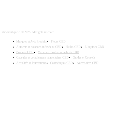
cbd-boutique.eu© 2025. All rights reserved
Marques et Avis Produits
Fleurs CBD
Aliments et boissons infusés au CBD
Huiles CBD
E-liquides CBD
Produits CBD
Métiers et Professionnels du CBD
Capsules et compléments alimentaires CBD
Guides et Conseils
Actualités et Innovations
Cosmétiques CBD
Accessoires CBD