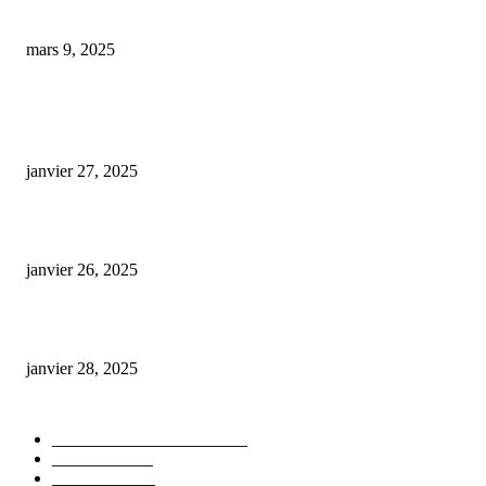
européenne
mars 9, 2025
ARTICLES POPULAIRES
E-liquide CBD 5000 mg : effets, saveurs et conseils pour bien choisir
janvier 27, 2025
Code promo Destock CBD : nos réductions exclusives pour acheter malin
janvier 26, 2025
huile cbd 20 pourcent
janvier 28, 2025
CATÉGORIE POPULAIRE
Actualités et Innovations
826
Fleurs CBD
73
Huiles CBD
67