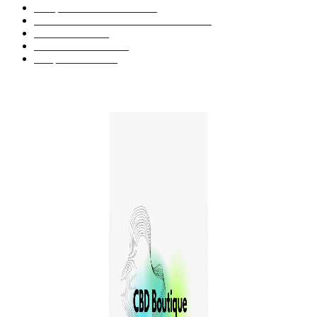
Marques et Avis Produits
58
Aliments et boissons infusés au CBD
51
Produits CBD
42
Guides et Conseils
36
E-liquides CBD
29