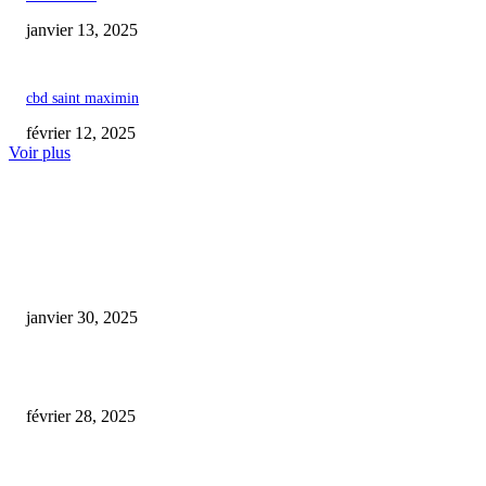
janvier 13, 2025
cbd saint maximin
février 12, 2025
Voir plus
COUP DE CŒUR DE L'ÉDITEUR
bubble cbd /coffee shop & grow shop
janvier 30, 2025
L’impact du CBD sur la santé : ce qu’il faut savoir
février 28, 2025
Produire du CBD en Loire-Atlantique : surmonter la forte concurrence