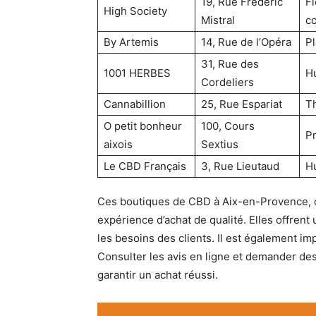
19, Rue Frédéric
Fl
High Society
Mistral
c
By Artemis
14, Rue de l’Opéra
Pl
31, Rue des
1001 HERBES
Hu
Cordeliers
Cannabillion
25, Rue Espariat
Th
O petit bonheur
100, Cours
Pr
aixois
Sextius
Le CBD Français
3, Rue Lieutaud
Hu
Ces boutiques de CBD à Aix-en-Provence
expérience d’achat de qualité. Elles offren
les besoins des clients. Il est également im
Consulter les avis en ligne et demander d
garantir un achat réussi.