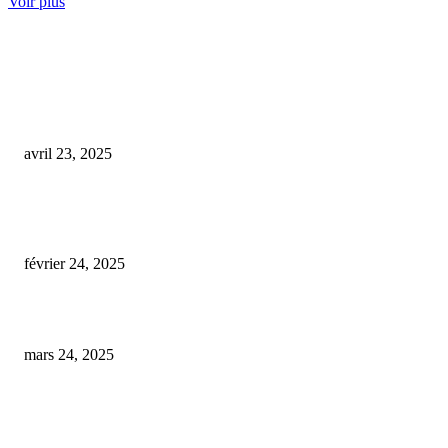
Voir plus
COUP DE CŒUR DE L'ÉDITEUR
condamnation pour conduite sous l’influence du CBD
avril 23, 2025
Vienne : Un automobiliste reconnu coupable d’avoir conduit avec du
cannabidiol présentant un excès de THC
février 24, 2025
Test positif à la sortie d’une rave : elle assure n’avoir consommé que du 
mars 24, 2025
ARTICLES POPULAIRES
E-liquide CBD 5000 mg : effets, saveurs et conseils pour bien choisir