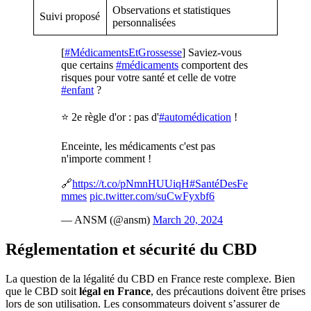
Observations et statistiques
Suivi proposé
personnalisées
[
#MédicamentsEtGrossesse
] Saviez-vous
que certains
#médicaments
comportent des
risques pour votre santé et celle de votre
#enfant
?
⭐ 2e règle d'or : pas d'
#automédication
!
Enceinte, les médicaments c'est pas
n'importe comment !
🔗
https://t.co/pNmnHUUiqH
#SantéDesFe
mmes
pic.twitter.com/suCwFyxbf6
— ANSM (@ansm)
March 20, 2024
Réglementation et sécurité du CBD
La question de la légalité du CBD en France reste complexe. Bien
que le CBD soit
légal en France
, des précautions doivent être prises
lors de son utilisation. Les consommateurs doivent s’assurer de