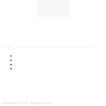
A PROPOS
Partagez, apprenez et découvrez tout ce qu’il faut savoir sur le CBD...
Mentions Légales
Contact Sponsored Post
Nos Partenaires
Site Map
cbd-boutique.eu© 2025. All rights reserved