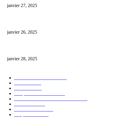
janvier 27, 2025
Code promo Destock CBD : nos réductions exclusives pour acheter malin
janvier 26, 2025
huile cbd 20 pourcent
janvier 28, 2025
CATÉGORIE POPULAIRE
Actualités et Innovations
826
Fleurs CBD
73
Huiles CBD
67
Marques et Avis Produits
58
Aliments et boissons infusés au CBD
51
Produits CBD
42
Guides et Conseils
36
E-liquides CBD
29