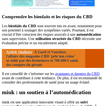
Comprendre les bienfaits et les risques du CBD
Les
bienfaits du CBD
sont souvent mis en avant, notamment pour
son potentiel à soulager des symptômes variés. Pourtant, il est
crucial d’être conscient des risques associés à une
automédication
sans supervision. Une
utilisation sécurisée du CBD
nécessite une
évaluation précise et un encadrement adapté.
Article Similaire
À Gard et Vaucluse,
l'affaire des magasins CBD 'pète ton crâne'
se solde par des fermetures et 700 000 € saisis
des comptes du gérant
Il est conseillé de s’informer sur les
avantages et dangers du CBD
avant de contribuer à cette tendance. De plus, il est recommandé de
consulter des professionnels de santé pour un usage éclairé.
miuk : un soutien à l’automédication
miuk est une application innovante visant à offrir un
suivi