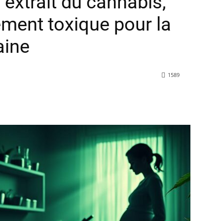
 extrait du cannabis,
ment toxique pour la
aine
1589