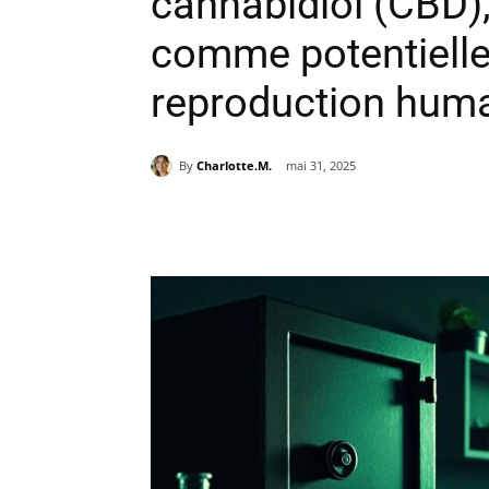
cannabidiol (CBD),
comme potentielle
reproduction hum
By
Charlotte.M.
mai 31, 2025
Partager