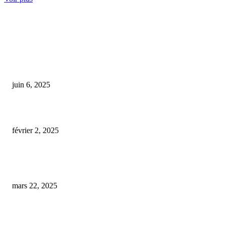
COUP DE CŒUR DE L'ÉDITEUR
Le CBD et le sport : un véritable allié pour la récupération ou juste une
tendance éphémère ?
juin 6, 2025
e-liquide cbd 10000 mg
février 2, 2025
L’Anses recommande de classer les produits contenant du cannabidiol co
reprotoxiques
mars 22, 2025
ARTICLES POPULAIRES