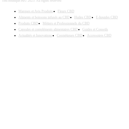
cbd-boutique.eu© 2025. All rights reserved
Marques et Avis Produits
Fleurs CBD
Aliments et boissons infusés au CBD
Huiles CBD
E-liquides CBD
Produits CBD
Métiers et Professionnels du CBD
Capsules et compléments alimentaires CBD
Guides et Conseils
Actualités et Innovations
Cosmétiques CBD
Accessoires CBD