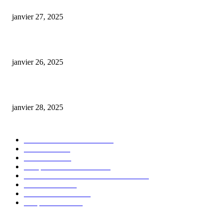
E-liquide CBD 5000 mg : effets, saveurs et conseils pour bien choisir
janvier 27, 2025
Code promo Destock CBD : nos réductions exclusives pour acheter malin
janvier 26, 2025
huile cbd 20 pourcent
janvier 28, 2025
CATÉGORIE POPULAIRE
Actualités et Innovations
826
Fleurs CBD
73
Huiles CBD
67
Marques et Avis Produits
58
Aliments et boissons infusés au CBD
51
Produits CBD
42
Guides et Conseils
36
E-liquides CBD
29