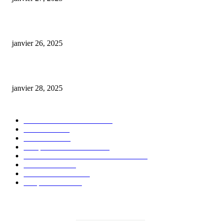
Code promo Destock CBD : nos réductions exclusives pour acheter malin
janvier 26, 2025
huile cbd 20 pourcent
janvier 28, 2025
CATÉGORIE POPULAIRE
Actualités et Innovations
826
Fleurs CBD
73
Huiles CBD
67
Marques et Avis Produits
58
Aliments et boissons infusés au CBD
51
Produits CBD
42
Guides et Conseils
36
E-liquides CBD
29