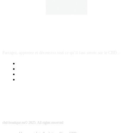
A PROPOS
Partagez, apprenez et découvrez tout ce qu’il faut savoir sur le CBD...
Mentions Légales
Contact Sponsored Post
Nos Partenaires
Site Map
cbd-boutique.eu© 2025. All rights reserved