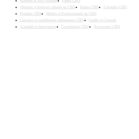
Marques et Avis Produits
Fleurs CBD
Aliments et boissons infusés au CBD
Huiles CBD
E-liquides CBD
Produits CBD
Métiers et Professionnels du CBD
Capsules et compléments alimentaires CBD
Guides et Conseils
Actualités et Innovations
Cosmétiques CBD
Accessoires CBD