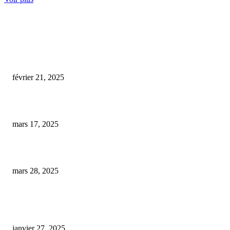
COUP DE CŒUR DE L'ÉDITEUR
l’as du cbd amiens
février 21, 2025
cbd shop toulouse
mars 17, 2025
cbd discount.fr
mars 28, 2025
ARTICLES POPULAIRES
E-liquide CBD 5000 mg : effets, saveurs et conseils pour bien choisir
janvier 27, 2025