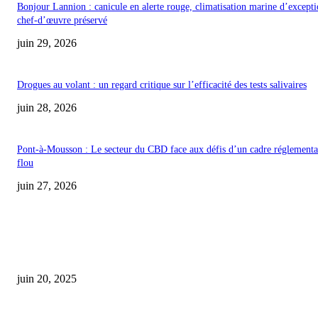
Bonjour Lannion : canicule en alerte rouge, climatisation marine d’excepti
chef-d’œuvre préservé
juin 29, 2026
Drogues au volant : un regard critique sur l’efficacité des tests salivaires
juin 28, 2026
Pont-à-Mousson : Le secteur du CBD face aux défis d’un cadre réglementa
flou
juin 27, 2026
COUP DE CŒUR DE L'ÉDITEUR
Explosion des cas d’intoxication au CBD en 2024 : les autorités tirent la
sonnette d’alarme
juin 20, 2025