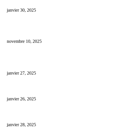
cbd 40 pourcent
janvier 30, 2025
Boom du CBD : les commerçants d’Eure-et-Loir profitent d’une hausse
spectaculaire des ventes
novembre 10, 2025
ARTICLES POPULAIRES
E-liquide CBD 5000 mg : effets, saveurs et conseils pour bien choisir
janvier 27, 2025
Code promo Destock CBD : nos réductions exclusives pour acheter malin
janvier 26, 2025
huile cbd 20 pourcent
janvier 28, 2025