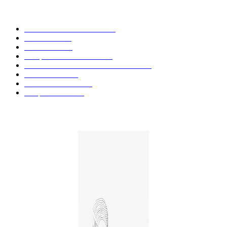
CATÉGORIE POPULAIRE
Actualités et Innovations
826
Fleurs CBD
73
Huiles CBD
67
Marques et Avis Produits
58
Aliments et boissons infusés au CBD
51
Produits CBD
42
Guides et Conseils
36
E-liquides CBD
29