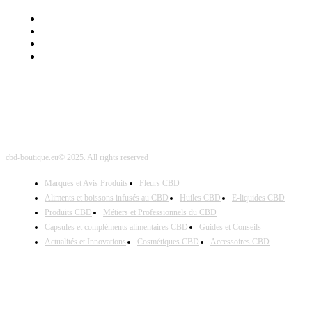
Mentions Légales
Contact Sponsored Post
Nos Partenaires
Site Map
cbd-boutique.eu© 2025. All rights reserved
Marques et Avis Produits
Fleurs CBD
Aliments et boissons infusés au CBD
Huiles CBD
E-liquides CBD
Produits CBD
Métiers et Professionnels du CBD
Capsules et compléments alimentaires CBD
Guides et Conseils
Actualités et Innovations
Cosmétiques CBD
Accessoires CBD