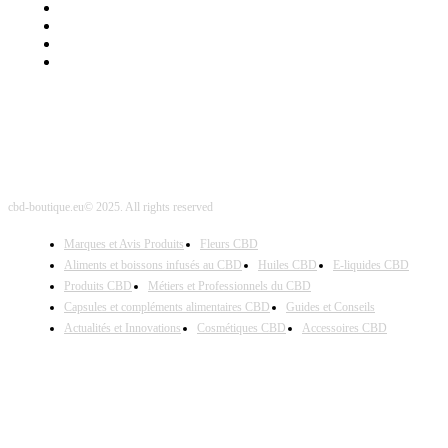
Mentions Légales
Contact Sponsored Post
Nos Partenaires
Site Map
cbd-boutique.eu© 2025. All rights reserved
Marques et Avis Produits
Fleurs CBD
Aliments et boissons infusés au CBD
Huiles CBD
E-liquides CBD
Produits CBD
Métiers et Professionnels du CBD
Capsules et compléments alimentaires CBD
Guides et Conseils
Actualités et Innovations
Cosmétiques CBD
Accessoires CBD