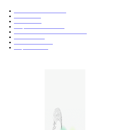
Actualités et Innovations
826
Fleurs CBD
73
Huiles CBD
67
Marques et Avis Produits
58
Aliments et boissons infusés au CBD
51
Produits CBD
42
Guides et Conseils
36
E-liquides CBD
29