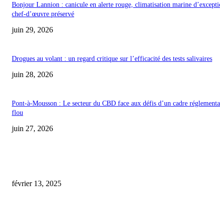
Bonjour Lannion : canicule en alerte rouge, climatisation marine d’excepti
chef-d’œuvre préservé
juin 29, 2026
Drogues au volant : un regard critique sur l’efficacité des tests salivaires
juin 28, 2026
Pont-à-Mousson : Le secteur du CBD face aux défis d’un cadre réglementa
flou
juin 27, 2026
COUP DE CŒUR DE L'ÉDITEUR
cbd shop mandelieu
février 13, 2025
BLACK FRIDAY : Découvrez My Chanvre, la nouvelle marque incontour