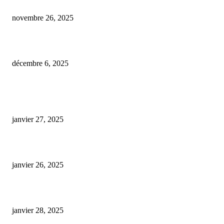
de cette saison
novembre 26, 2025
Trafic de stupéfiants à Saint-Malo : sept hommes jugés après la vente de 
décembre 6, 2025
ARTICLES POPULAIRES
E-liquide CBD 5000 mg : effets, saveurs et conseils pour bien choisir
janvier 27, 2025
Code promo Destock CBD : nos réductions exclusives pour acheter malin
janvier 26, 2025
huile cbd 20 pourcent
janvier 28, 2025
CATÉGORIE POPULAIRE