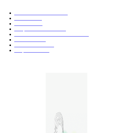
CATÉGORIE POPULAIRE
Actualités et Innovations
826
Fleurs CBD
73
Huiles CBD
67
Marques et Avis Produits
58
Aliments et boissons infusés au CBD
51
Produits CBD
42
Guides et Conseils
36
E-liquides CBD
29