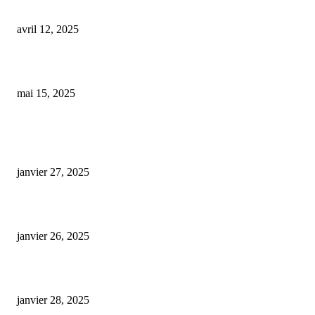
Les bienfaits insoupçonnés de la méditation pour le bien-être mental
avril 12, 2025
cristaux de cbd
mai 15, 2025
ARTICLES POPULAIRES
E-liquide CBD 5000 mg : effets, saveurs et conseils pour bien choisir
janvier 27, 2025
Code promo Destock CBD : nos réductions exclusives pour acheter malin
janvier 26, 2025
huile cbd 20 pourcent
janvier 28, 2025