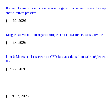
Bonjour Lannion : canicule en alerte rouge, climatisation marine d’excepti
chef-d’œuvre préservé
juin 29, 2026
Drogues au volant : un regard critique sur l’efficacité des tests salivaires
juin 28, 2026
Pont-à-Mousson : Le secteur du CBD face aux défis d’un cadre réglementa
flou
juin 27, 2026
COUP DE CŒUR DE L'ÉDITEUR
La French–Chanvre & CBD figure parmi les 14 franchises leaders de l’indu
juillet 17, 2025