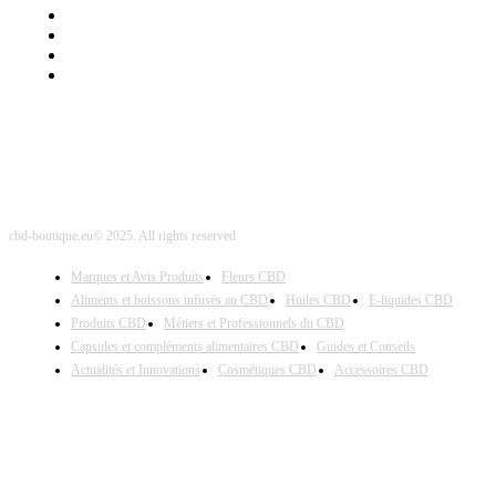
Mentions Légales
Contact Sponsored Post
Nos Partenaires
Site Map
cbd-boutique.eu© 2025. All rights reserved
Marques et Avis Produits
Fleurs CBD
Aliments et boissons infusés au CBD
Huiles CBD
E-liquides CBD
Produits CBD
Métiers et Professionnels du CBD
Capsules et compléments alimentaires CBD
Guides et Conseils
Actualités et Innovations
Cosmétiques CBD
Accessoires CBD