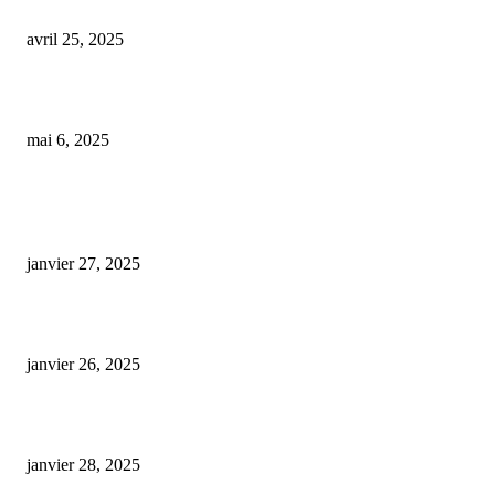
quel cbd pour arrêter de fumer thc
avril 25, 2025
la galerie du chanvre – cbd rennes
mai 6, 2025
ARTICLES POPULAIRES
E-liquide CBD 5000 mg : effets, saveurs et conseils pour bien choisir
janvier 27, 2025
Code promo Destock CBD : nos réductions exclusives pour acheter malin
janvier 26, 2025
huile cbd 20 pourcent
janvier 28, 2025
CATÉGORIE POPULAIRE