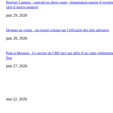
Bonjour Lannion : canicule en alerte rouge, climatisation marine d’excepti
chef-d’œuvre préservé
juin 29, 2026
Drogues au volant : un regard critique sur l’efficacité des tests salivaires
juin 28, 2026
Pont-à-Mousson : Le secteur du CBD face aux défis d’un cadre réglementa
flou
juin 27, 2026
COUP DE CŒUR DE L'ÉDITEUR
« 100 % naturel et local, sans aucune trace de THC : pourquoi l’interdicti
reste incompréhensible »
mai 22, 2026