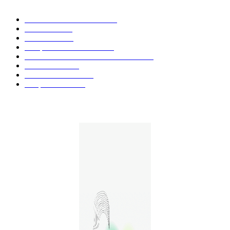
Actualités et Innovations
826
Fleurs CBD
73
Huiles CBD
67
Marques et Avis Produits
58
Aliments et boissons infusés au CBD
51
Produits CBD
42
Guides et Conseils
36
E-liquides CBD
29