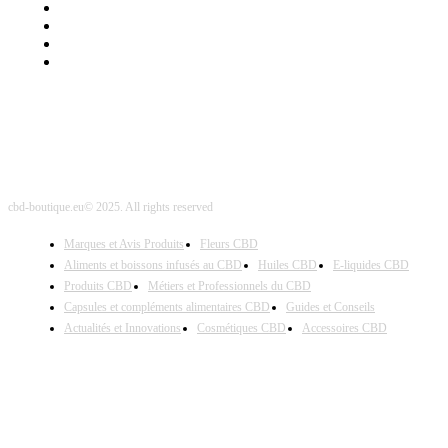
Mentions Légales
Contact Sponsored Post
Nos Partenaires
Site Map
cbd-boutique.eu© 2025. All rights reserved
Marques et Avis Produits
Fleurs CBD
Aliments et boissons infusés au CBD
Huiles CBD
E-liquides CBD
Produits CBD
Métiers et Professionnels du CBD
Capsules et compléments alimentaires CBD
Guides et Conseils
Actualités et Innovations
Cosmétiques CBD
Accessoires CBD