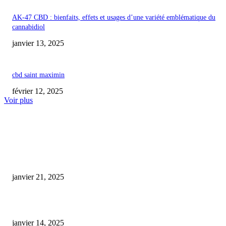
AK-47 CBD : bienfaits, effets et usages d’une variété emblématique du
cannabidiol
janvier 13, 2025
cbd saint maximin
février 12, 2025
Voir plus
COUP DE CŒUR DE L'ÉDITEUR
huile cbd animaux
janvier 21, 2025
Fiche métier : Cannabiculteur
janvier 14, 2025