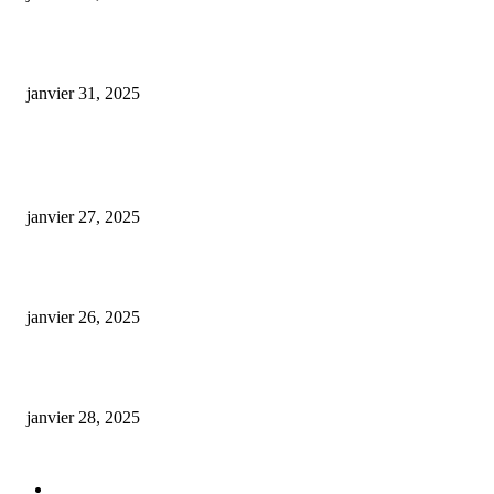
cbd chien stress avis
janvier 31, 2025
ARTICLES POPULAIRES
E-liquide CBD 5000 mg : effets, saveurs et conseils pour bien choisir
janvier 27, 2025
Code promo Destock CBD : nos réductions exclusives pour acheter malin
janvier 26, 2025
huile cbd 20 pourcent
janvier 28, 2025
CATÉGORIE POPULAIRE
Actualités et Innovations
826