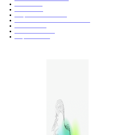
Fleurs CBD
73
Huiles CBD
67
Marques et Avis Produits
58
Aliments et boissons infusés au CBD
51
Produits CBD
42
Guides et Conseils
36
E-liquides CBD
29