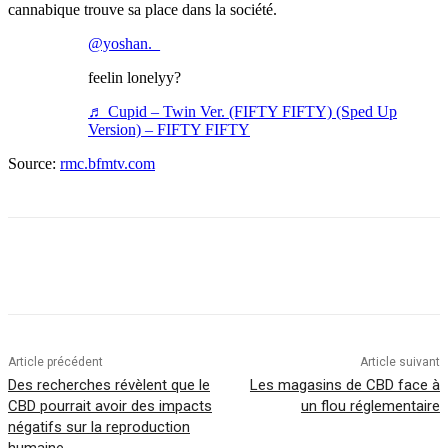
cannabique trouve sa place dans la société.
@yoshan._
feelin lonelyy?
♬ Cupid – Twin Ver. (FIFTY FIFTY) (Sped Up
Version) – FIFTY FIFTY
Source:
rmc.bfmtv.com
Article précédent
Article suivant
Des recherches révèlent que le
Les magasins de CBD face à
CBD pourrait avoir des impacts
un flou réglementaire
négatifs sur la reproduction