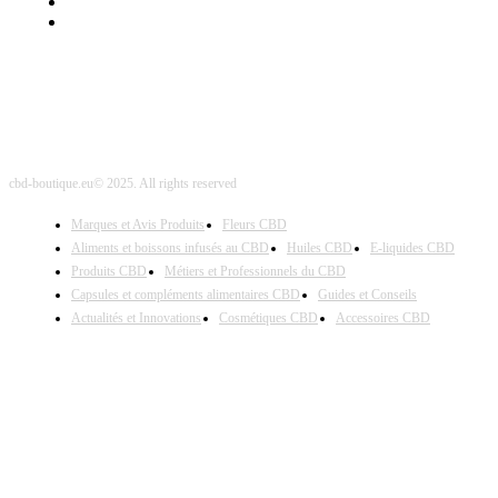
Nos Partenaires
Site Map
cbd-boutique.eu© 2025. All rights reserved
Marques et Avis Produits
Fleurs CBD
Aliments et boissons infusés au CBD
Huiles CBD
E-liquides CBD
Produits CBD
Métiers et Professionnels du CBD
Capsules et compléments alimentaires CBD
Guides et Conseils
Actualités et Innovations
Cosmétiques CBD
Accessoires CBD