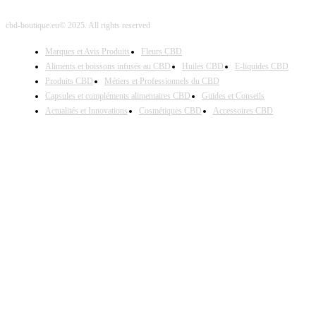
cbd-boutique.eu© 2025. All rights reserved
Marques et Avis Produits
Fleurs CBD
Aliments et boissons infusés au CBD
Huiles CBD
E-liquides CBD
Produits CBD
Métiers et Professionnels du CBD
Capsules et compléments alimentaires CBD
Guides et Conseils
Actualités et Innovations
Cosmétiques CBD
Accessoires CBD