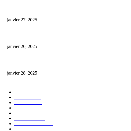
E-liquide CBD 5000 mg : effets, saveurs et conseils pour bien choisir
janvier 27, 2025
Code promo Destock CBD : nos réductions exclusives pour acheter malin
janvier 26, 2025
huile cbd 20 pourcent
janvier 28, 2025
CATÉGORIE POPULAIRE
Actualités et Innovations
826
Fleurs CBD
73
Huiles CBD
67
Marques et Avis Produits
58
Aliments et boissons infusés au CBD
51
Produits CBD
42
Guides et Conseils
36
E-liquides CBD
29