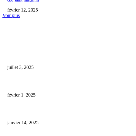
cbd saint maximin
février 12, 2025
Voir plus
COUP DE CŒUR DE L'ÉDITEUR
Dans le Gard, démantèlement du trafic de ‘pète ton crâne’, un stupéfiant
commercialisé dans des magasins de CBD
juillet 3, 2025
cbd grand quevilly
février 1, 2025
Fiche métier : Vendeur de CBD en magasin
janvier 14, 2025
ARTICLES POPULAIRES