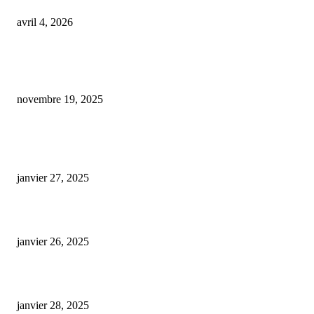
avril 4, 2026
Découvrez la toute nouvelle boutique spécialisée dans le vapotage et le C
vient d’ouvrir ses portes dans une commune de Sarthe
novembre 19, 2025
ARTICLES POPULAIRES
E-liquide CBD 5000 mg : effets, saveurs et conseils pour bien choisir
janvier 27, 2025
Code promo Destock CBD : nos réductions exclusives pour acheter malin
janvier 26, 2025
huile cbd 20 pourcent
janvier 28, 2025