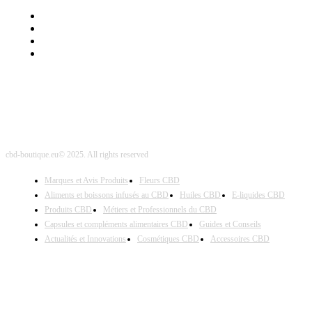
Mentions Légales
Contact Sponsored Post
Nos Partenaires
Site Map
cbd-boutique.eu© 2025. All rights reserved
Marques et Avis Produits
Fleurs CBD
Aliments et boissons infusés au CBD
Huiles CBD
E-liquides CBD
Produits CBD
Métiers et Professionnels du CBD
Capsules et compléments alimentaires CBD
Guides et Conseils
Actualités et Innovations
Cosmétiques CBD
Accessoires CBD