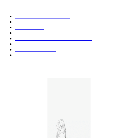
CATÉGORIE POPULAIRE
Actualités et Innovations
826
Fleurs CBD
73
Huiles CBD
67
Marques et Avis Produits
58
Aliments et boissons infusés au CBD
51
Produits CBD
42
Guides et Conseils
36
E-liquides CBD
29