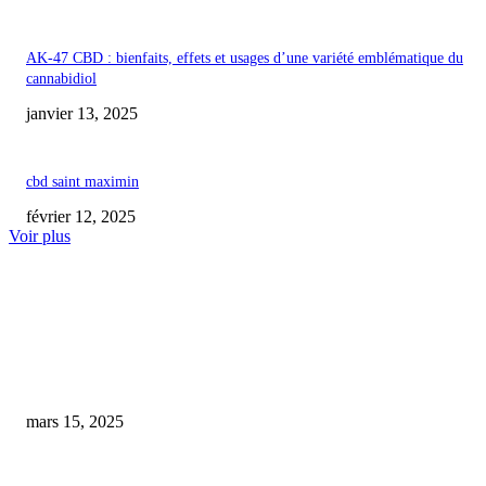
AK-47 CBD : bienfaits, effets et usages d’une variété emblématique du
cannabidiol
janvier 13, 2025
cbd saint maximin
février 12, 2025
Voir plus
COUP DE CŒUR DE L'ÉDITEUR
Un nouveau dispensaire de CBD ouvre ses portes sur la rue Eugène-Leduc
Laon
mars 15, 2025
Skincare, barbe, style : l’art du soin au masculin en conscience