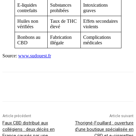
E-liquides
Substances
Intoxications
contrefaits
prohibées
graves
Huiles non
Taux de THC
Effets secondaires
vérifiées
élevé
violents
Bonbons au
Fabrication
Complications
CBD
illégale
médicales
Source:
www.sudouest.fr
Article précédent
Article suivant
Faux CBD distribué aux
Thorigné-Fouillard : ouverture
collégiens : deux décès en
d’une boutique spécialisée en
France causés par une
CBD et e-cigarettes